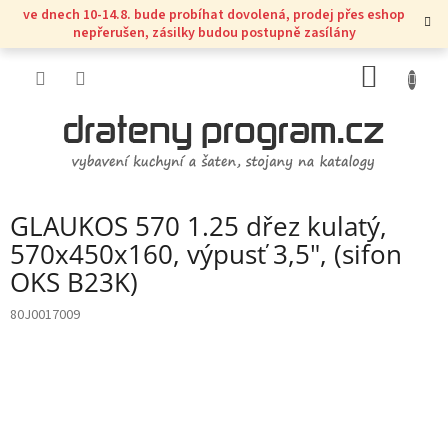
Přejít
ve dnech 10-14.8. bude probíhat dovolená, prodej přes eshop
na
nepřerušen, zásilky budou postupně zasílány
obsah
NÁKUP
KOŠÍK
GLAUKOS 570 1.25 dřez kulatý,
570x450x160, výpusť 3,5", (sifon
OKS B23K)
80J0017009