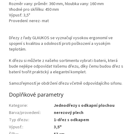
Rozměr vany: průměr: 360 mm, hloubka vany: 160 mm
Vhodné pro skříňku: 450 mm
Výpusť: 3,5"
Provedení: nerez- mat
Dřezy z řady GLAUKOS se vyznačují vysokou ergonomií ve
spojení s kvalitou a odolností proti poškození a vysokým
teplotám.
K dřezu si můžete z našeho sortimentu vybrat i baterii, která
bude nejlépe odpovídat Vašemu dřezu, díky čemu budou dřez s
baterií tvořit praktický a elegantní komplet.
Samozřejmostí je obdržení dřezu včetně odpovídajícího sifonu.
Doplňkové parametry
Kategorie
:
Jednodřezy s odkapní plochou
Barva/provedení:
:
nerezový plech
Typ dřezu:
:
1-dřez s odkapem
Výpusť:
:
3,5"