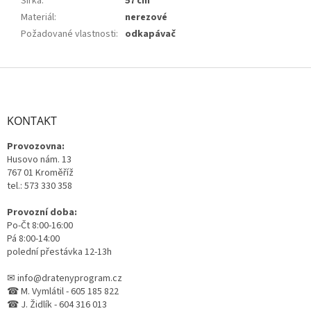
Šířka
:
57 cm
Materiál
:
nerezové
Požadované vlastnosti
:
odkapávač
Z
á
p
a
KONTAKT
t
Provozovna:
í
Husovo nám. 13
767 01 Kroměříž
tel.: 573 330 358
Provozní doba:
Po-Čt 8:00-16:00
Pá 8:00-14:00
polední přestávka 12-13h
✉ info@dratenyprogram.cz
☎ M. Vymlátil - 605 185 822
☎ J. Židlík - 604 316 013