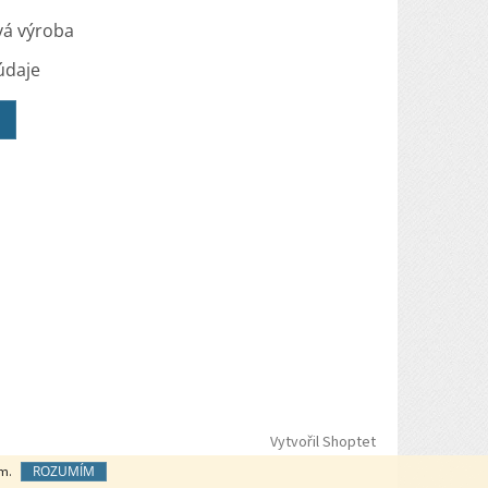
vá výroba
údaje
Vytvořil Shoptet
ROZUMÍM
ím.