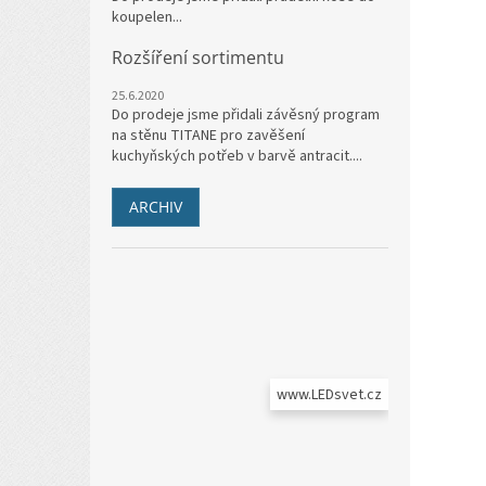
koupelen...
Rozšíření sortimentu
25.6.2020
Do prodeje jsme přidali závěsný program
na stěnu TITANE pro zavěšení
kuchyňských potřeb v barvě antracit....
ARCHIV
www.LEDsvet.cz