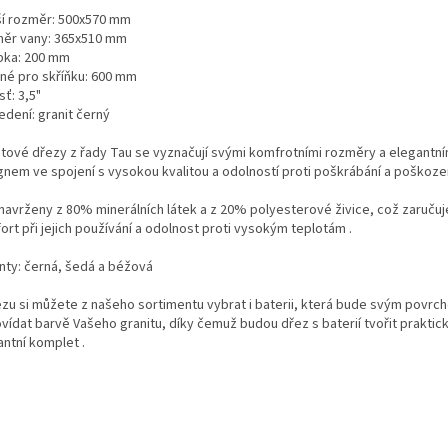
ší rozměr: 500x570 mm
ěr vany: 365x510 mm
bka: 200 mm
né pro skříňku: 600 mm
ť: 3,5"
edení: granit černý
itové dřezy z řady Tau se vyznačují svými komfrotními rozměry a elegantn
gnem ve spojení s vysokou kvalitou a odolností proti poškrábání a poškozen
 navrženy z 80% minerálních látek a z 20% polyesterové živice, což zaruču
rt při jejich používání a odolnost proti vysokým teplotám .
anty: černá, šedá a béžová
ezu si můžete z našeho sortimentu vybrat i baterii, která bude svým povrc
vídat barvě Vašeho granitu, díky čemuž budou dřez s baterií tvořit praktick
antní komplet .