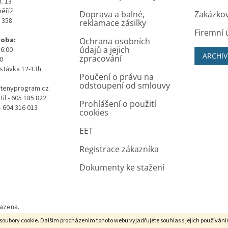
. 13
měříž
Doprava a balné,
Zakázko
0 358
reklamace zásilky
Firemní 
doba:
Ochrana osobních
údajů a jejich
16:00
ARCHIV
zpracování
00
stávka 12-13h
Poučení o právu na
odstoupení od smlouvy
tenyprogram.cz
il - 605 185 822
Prohlášení o použití
- 604 316 013
cookies
EET
Registrace zákazníka
Dokumenty ke stažení
razena.
soubory cookie. Dalším procházením tohoto webu vyjadřujete souhlas s jejich používán