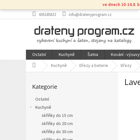
Přejít
ve dnech 10-14.8. 
na
obsah
605185822
info@dratenyprogram.cz
Ostatní
Kuchyně
Šatna
Kování - výsuvy
Domů
Kuchyně
Dřezy a baterie
Dřezy
P
Lav
Přeskočit
o
Kategorie
kategorie
s
t
Ostatní
r
Kuchyně
a
n
skříňky do 15 cm
n
skříňky do 20 cm
í
skříňky do 30 cm
p
skříňky do 40 cm