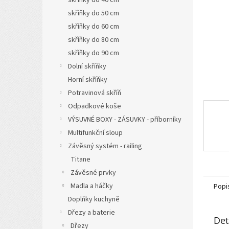
a
skříňky do 50 cm
n
skříňky do 60 cm
e
l
skříňky do 80 cm
skříňky do 90 cm
Dolní skříňky
Horní skříňky
Potravinová skříň
Odpadkové koše
VÝSUVNÉ BOXY - ZÁSUVKY - příborníky
Multifunkční sloup
Závěsný systém - railing
Titane
Závěsné prvky
Madla a háčky
Popi
Doplňky kuchyně
Dřezy a baterie
Det
Dřezy