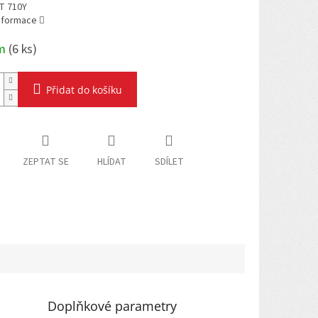
T 710Y
informace
em
(
6 ks
)
Přidat do košíku
ZEPTAT SE
HLÍDAT
SDÍLET
Doplňkové parametry