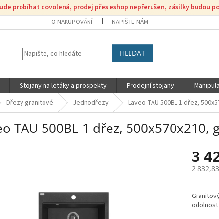
bude probíhat dovolená, prodej přes eshop nepřerušen, zásilky budou p
O NAKUPOVÁNÍ
NAPIŠTE NÁM
HLEDAT
Stojany na letáky a prospekty
Prodejní stojany
Manipula
Dřezy granitové
Jednodřezy
Laveo TAU 500BL 1 dřez, 500x57
eo TAU 500BL 1 dřez, 500x570x210, g
3 4
2 832,8
Měrná
cena:
Granitov
odolnost 