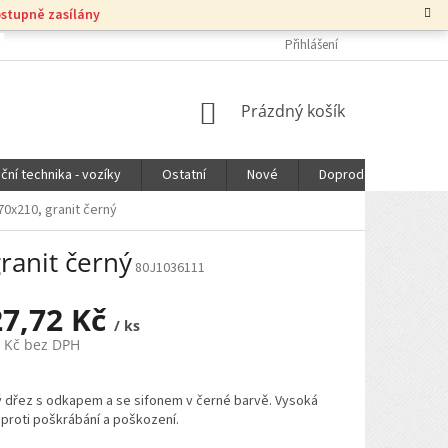
ostupně zasílány
Přihlášení
NÁKUPNÍ
Prázdný košík
KOŠÍK
ční technika - vozíky
Ostatní
Nové
Doprodej
DOPR
0x210, granit černý
ranit černý
80J1036111
27,72 Kč
/ ks
3 Kč bez DPH
ý dřez s odkapem a se sifonem v černé barvě. Vysoká
proti poškrábání a poškození.