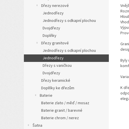
Dřezy nerezové
Vněj
Rozm
Jednodřezy
Hlou
Jednodřezy s odkapní plochou
Vhod
Výpus
Dvojdřezy
Prov
Doplňky
Dřezy granitové
Gran
desi
Jednodřezy s odkapní plochou
Jednodřezy
Byly
Dřezy s vaničkou
komfo
Dvojdřezy
Vari
Dřezy keramické
K dř
Doplňky ke dřezům
odpo
Baterie
eleg
Baterie zlato / měď / mosaz
Baterie granit / barevné
Baterie chrom / nerez
Šatna