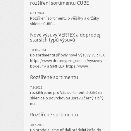
rozšíření sortimentu CUBE
6.11.2024
Rozšíření sortimentu o věšáky a držáky
sklenic CUBE...
Nové výsuvy VERTEX a doprodej
starších typů výsuvů
10.10.2024
Do sortimentu přibyly nové výsuvy VERTEX
https://www.dratenyprogram.cz/vysuvny-
box-slim/ a SIMPLEX https://www....
Rozšířené sortimentu
7.9.2021
rozšířili jsme pro Vás sortiment držáků na
sklenice o povrchovou úpravu černý a bílý
mat ...
Rozšířené sortimentu
30.7.2020
Do prodeje jsme přidali prádelní koše do