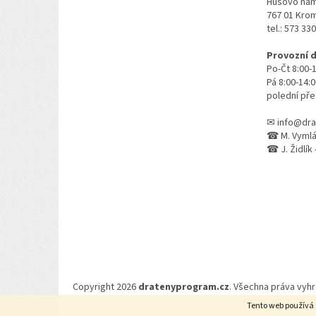
Husovo nám
767 01 Kro
tel.: 573 33
Provozní 
Po-Čt 8:00-
Pá 8:00-14:
polední pře
✉ info@dra
☎ M. Vymlát
☎ J. Židlík 
Copyright 2026
dratenyprogram.cz
. Všechna práva vyh
Tento web používá 