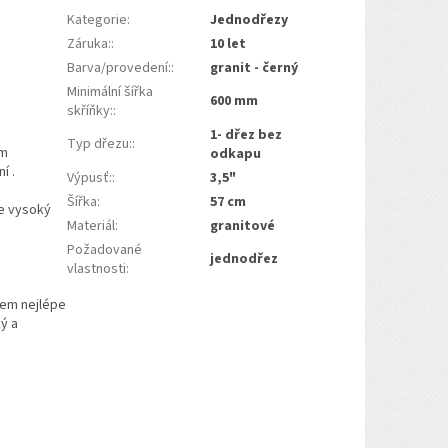
Kategorie
:
Jednodřezy
Záruka:
:
10 let
Barva/provedení:
:
granit - černý
Minimální šířka
600 mm
skříňky:
:
1- dřez bez
Typ dřezu:
:
ím
odkapu
í .
Výpusť:
:
3,5"
Šířka
:
57 cm
je vysoký
Materiál
:
granitové
Požadované
jednodřez
vlastnosti
:
hem nejlépe
ý a