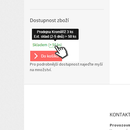
Dostupnost zboží
Pro podrobnější dostupnost najeďte myší
na množství.
Z
á
p
a
t
KONTAK
í
Provozovn