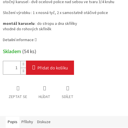
otočný karusel - dvě ocelové police nad sebou ve tvaru 3/4 kruhu
Složení výrobku : 1 x nosná tyč, 2 x samostatně otáčivé police
montáž karuselu
: do stropu a dna skříňky
vhodné do rohových skříněk
Detailní informace
Skladem
(
54 ks
)
Přidat do košíku
ZEPTAT SE
HLÍDAT
SDÍLET
Popis
Přílohy
Diskuze