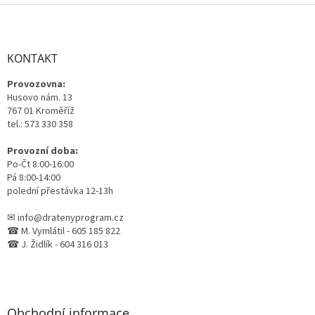
Z
á
p
a
KONTAKT
t
Provozovna:
í
Husovo nám. 13
767 01 Kroměříž
tel.: 573 330 358
Provozní doba:
Po-Čt 8:00-16:00
Pá 8:00-14:00
polední přestávka 12-13h
✉ info@dratenyprogram.cz
☎ M. Vymlátil - 605 185 822
☎ J. Židlík - 604 316 013
Obchodní informace