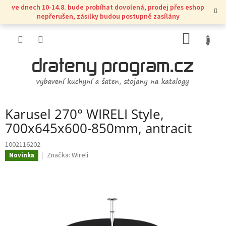
Přejít
ve dnech 10-14.8. bude probíhat dovolená, prodej přes eshop
na
nepřerušen, zásilky budou postupně zasílány
obsah
NÁKUP
KOŠÍK
Karusel 270° WIRELI Style,
700x645x600-850mm, antracit
1002116202
Značka:
Wireli
Novinka