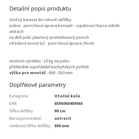
Detailní popis produktu
otočný karusel do rohové skříňky
police : povrchová úprava komaxit - vypalovací barva odstín
antracit
na dně polic plastový protiskluzový povrch
středová nosná tyč : povrchová úprava chrom
nosnost výrobku : 10 kg na polici
přehledné uspořádání kuchyňských potřeb
výška pro montáž
: 600 - 850 mm
Doplňkové parametry
Kategorie
:
Otočné koše
EAN
:
8595060409068
Šířka skříňky
:
80 cm
Barva/provedení:
:
antracit
venkovní šířka skříňky
:
800 mm