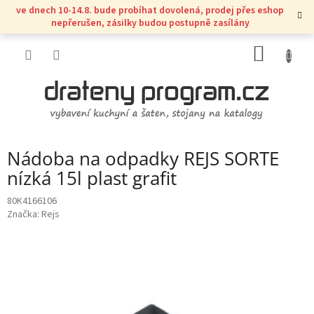
Přejít
ve dnech 10-14.8. bude probíhat dovolená, prodej přes eshop
na
nepřerušen, zásilky budou postupně zasílány
obsah
NÁKUP
KOŠÍK
Nádoba na odpadky REJS SORTE
nízká 15l plast grafit
80K4166106
Značka:
Rejs