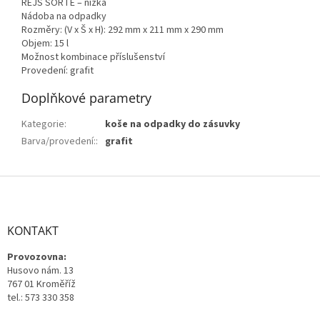
REJS SORTE – nízka
Nádoba na odpadky
Rozměry: (V x Š x H): 292 mm x 211 mm x 290 mm
Objem: 15 l
Možnost kombinace příslušenství
Provedení: grafit
Doplňkové parametry
Kategorie
:
koše na odpadky do zásuvky
Barva/provedení:
:
grafit
Z
á
p
a
KONTAKT
t
Provozovna:
í
Husovo nám. 13
767 01 Kroměříž
tel.: 573 330 358