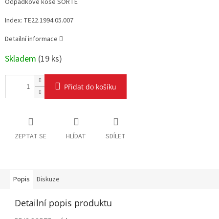
Odpadkové koše SORTE
Index: TE22.1994.05.007
Detailní informace
Skladem
(
19 ks
)
Přidat do košíku
ZEPTAT SE
HLÍDAT
SDÍLET
Popis
Diskuze
Detailní popis produktu