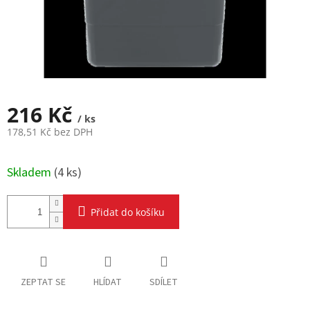
216 Kč
/ ks
178,51 Kč bez DPH
Měrná
cena:
Skladem
(
4 ks
)
Přidat do košíku
ZEPTAT SE
HLÍDAT
SDÍLET