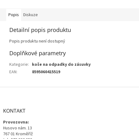
Popis
Diskuze
Detailní popis produktu
Popis produktu není dostupný
Doplňkové parametry
Kategorie
:
koše na odpadky do zásuvky
EAN
:
8595060415519
Z
á
p
a
KONTAKT
t
Provozovna:
í
Husovo nám. 13
767 01 Kroměříž