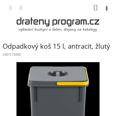
Přejít
NÁKUP
na
obsah
KOŠÍK
Odpadkový koš 15 l, antracit, žlutý
1007173000