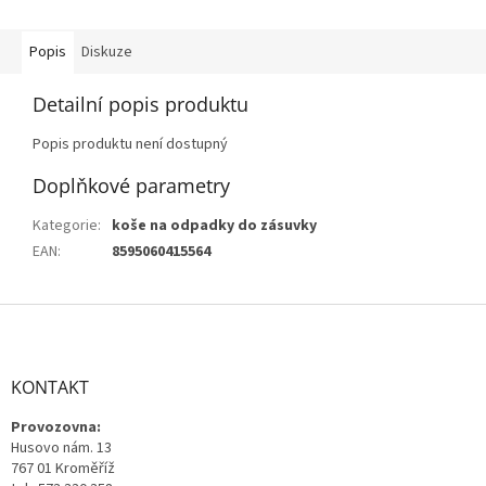
Popis
Diskuze
Detailní popis produktu
Popis produktu není dostupný
Doplňkové parametry
Kategorie
:
koše na odpadky do zásuvky
EAN
:
8595060415564
Z
á
p
a
KONTAKT
t
Provozovna:
í
Husovo nám. 13
767 01 Kroměříž