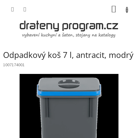
Přejít
NÁKUP
na
obsah
KOŠÍK
Odpadkový koš 7 l, antracit, modrý
1007174001