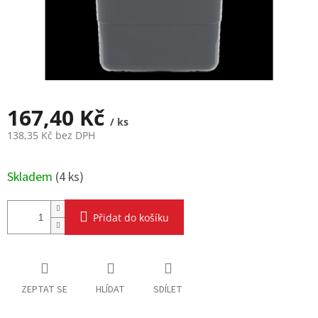
167,40 Kč
/ ks
138,35 Kč bez DPH
Měrná
cena:
Skladem
(
4 ks
)
Přidat do košíku
ZEPTAT SE
HLÍDAT
SDÍLET