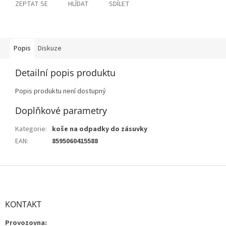
ZEPTAT SE
HLÍDAT
SDÍLET
Popis
Diskuze
Detailní popis produktu
Popis produktu není dostupný
Doplňkové parametry
Kategorie
:
koše na odpadky do zásuvky
EAN
:
8595060415588
Z
á
p
a
KONTAKT
t
Provozovna:
í