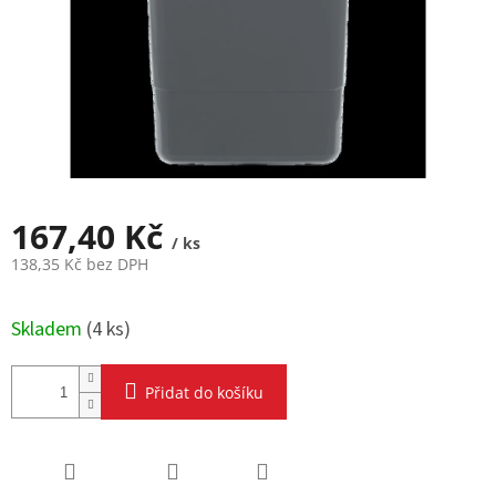
167,40 Kč
/ ks
138,35 Kč bez DPH
Měrná
cena:
Skladem
(
4 ks
)
Přidat do košíku