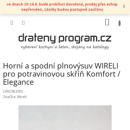
Přejít
ve dnech 10-14.8. bude probíhat dovolená, prodej přes eshop
na
nepřerušen, zásilky budou postupně zasílány
obsah
NÁKUP
KOŠÍK
Horní a spodní plnovýsuv WIRELI
pro potravinovou skříň Komfort /
Elegance
1001082001
Značka:
Wireli