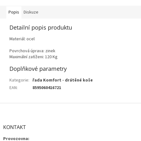
do potravinové...
Popis
Diskuze
Detailní popis produktu
Materiál: ocel
Povrchová úprava: zinek
Maximální zatíženi: 120 Kg
Doplňkové parametry
Kategorie
:
řada Komfort - drátěné koše
EAN
:
8595060416721
Z
á
p
a
KONTAKT
t
Provozovna:
í