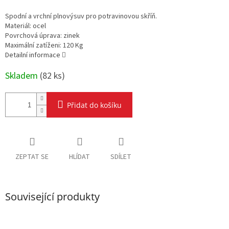
Měrná
cena:
Spodní a vrchní plnovýsuv pro potravinovou skříň.
Materiál: ocel
Povrchová úprava: zinek
Maximální zatíženi: 120 Kg
Detailní informace
Skladem
(
82 ks
)
Přidat do košíku
ZEPTAT SE
HLÍDAT
SDÍLET
Související produkty