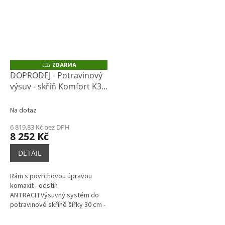
ZDARMA
Z
D
DOPRODEJ - Potravinový
A
výsuv - skříň Komfort K30
R
M
- 6 košů (1830-
A
2170X255X510mm)
Na dotaz
6 819,83 Kč bez DPH
8 252 Kč
DETAIL
Rám s povrchovou úpravou
komaxit - odstín
ANTRACITVýsuvný systém do
potravinové skříně šířky 30 cm -
6 drátěných košů v povrchové
úpravě chrom.Drátěný program