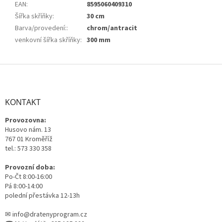
EAN
:
8595060409310
Šířka skříňky
:
30 cm
Barva/provedení:
:
chrom/antracit
venkovní šířka skříňky
:
300 mm
Z
á
p
a
KONTAKT
t
Provozovna:
í
Husovo nám. 13
767 01 Kroměříž
tel.: 573 330 358
Provozní doba:
Po-Čt 8:00-16:00
Pá 8:00-14:00
polední přestávka 12-13h
✉ info@dratenyprogram.cz