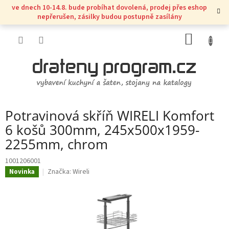
Přejít
ve dnech 10-14.8. bude probíhat dovolená, prodej přes eshop
na
nepřerušen, zásilky budou postupně zasílány
obsah
NÁKUP
KOŠÍK
Potravinová skříň WIRELI Komfort
6 košů 300mm, 245x500x1959-
2255mm, chrom
1001206001
Značka:
Wireli
Novinka