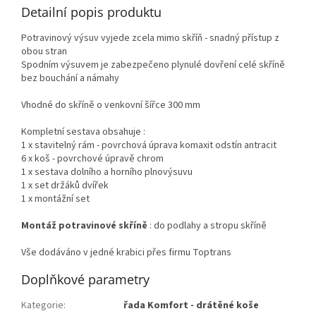
Detailní popis produktu
Potravinový výsuv vyjede zcela mimo skříň - snadný přístup z
obou stran
Spodním výsuvem je zabezpečeno plynulé dovření celé skříně
bez bouchání a námahy
Vhodné do skříně o venkovní šířce 300 mm
Kompletní sestava obsahuje :
1 x stavitelný rám - povrchová úprava komaxit odstín antracit
6 x koš - povrchové úpravě chrom
1 x sestava dolního a horního plnovýsuvu
1 x set držáků dvířek
1 x montážní set
Montáž potravinové skříně
: do podlahy a stropu skříně
Vše dodáváno v jedné krabici přes firmu Toptrans
Doplňkové parametry
Kategorie
:
řada Komfort - drátěné koše