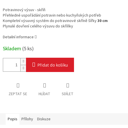
Měrná
cena:
Potravinový výsuv - skříň
Přehledné uspořádání potravin nebo kuchyňských potřeb
Kompletní v
ýsuvný systém do potravinové skříně šířky
30 cm
Plynulé dovření celého výsuvu do skříňky
Detailní informace
Skladem
(
5 ks
)
Přidat do košíku
ZEPTAT SE
HLÍDAT
SDÍLET
Popis
Přílohy
Diskuze