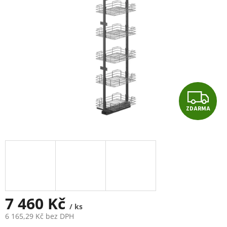
Z
ZDARMA
D
A
R
M
A
7 460 Kč
/ ks
6 165,29 Kč bez DPH