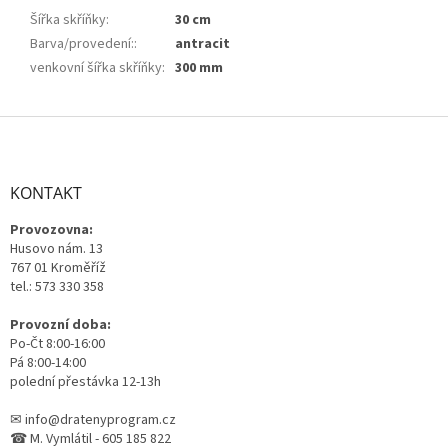
Šířka skříňky
:
30 cm
Barva/provedení:
:
antracit
venkovní šířka skříňky
:
300 mm
Z
á
p
a
KONTAKT
t
Provozovna:
í
Husovo nám. 13
767 01 Kroměříž
tel.: 573 330 358
Provozní doba:
Po-Čt 8:00-16:00
Pá 8:00-14:00
polední přestávka 12-13h
✉ info@dratenyprogram.cz
☎ M. Vymlátil - 605 185 822