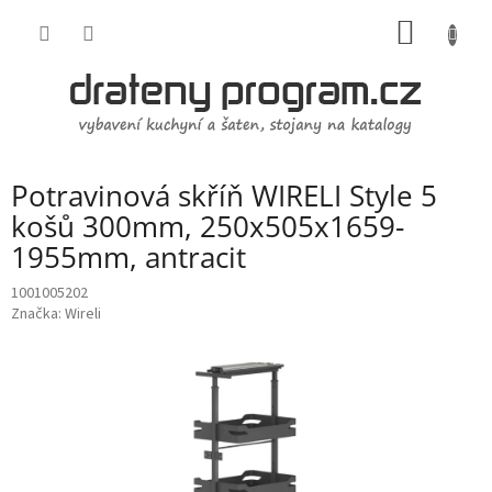
Přejít
NÁKUP
na
obsah
KOŠÍK
Potravinová skříň WIRELI Style 5
košů 300mm, 250x505x1659-
1955mm, antracit
1001005202
Značka:
Wireli