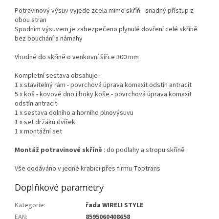
Potravinový výsuv vyjede zcela mimo skříň - snadný přístup z
obou stran
Spodním výsuvem je zabezpečeno plynulé dovření celé skříně
bez bouchání a námahy
Vhodné do skříně o venkovní šířce 300 mm
Kompletní sestava obsahuje :
1 x stavitelný rám - povrchová úprava komaxit odstín antracit
5 x koš - kovové dno i boky koše - povrchová úprava komaxit
odstín antracit
1 x sestava dolního a horního plnovýsuvu
1 x set držáků dvířek
1 x montážní set
Montáž potravinové skříně
: do podlahy a stropu skříně
Vše dodáváno v jedné krabici přes firmu Toptrans
Doplňkové parametry
Kategorie
:
řada WIRELI STYLE
EAN
:
8595060408658