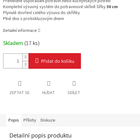
Přehledné uspořádání potravin nebo kuchyňských potřeb
Kompletní v
ýsuvný systém do potravinové skříně šířky
30 cm
Plynulé dovření celého výsuvu do skříňky
Plné dno s protiskluzovým dnem
Detailní informace
Skladem
(
17 ks
)
Přidat do košíku
ZEPTAT SE
HLÍDAT
SDÍLET
Popis
Přílohy
Diskuze
Detailní popis produktu