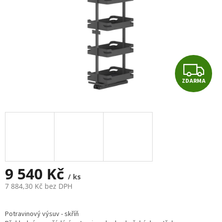
Z
ZDARMA
D
A
R
M
A
9 540 Kč
/ ks
7 884,30 Kč bez DPH
Měrná
cena:
Potravinový výsuv - skříň