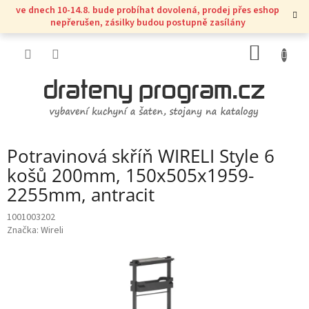
Přejít
ve dnech 10-14.8. bude probíhat dovolená, prodej přes eshop
na
nepřerušen, zásilky budou postupně zasílány
obsah
NÁKUP
KOŠÍK
Potravinová skříň WIRELI Style 6
košů 200mm, 150x505x1959-
2255mm, antracit
1001003202
Značka:
Wireli