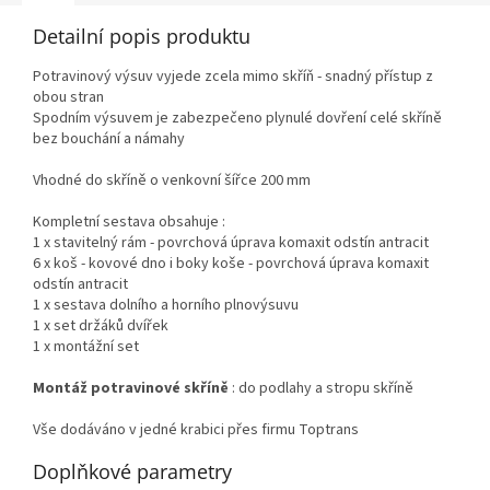
Detailní popis produktu
Potravinový výsuv vyjede zcela mimo skříň - snadný přístup z
obou stran
Spodním výsuvem je zabezpečeno plynulé dovření celé skříně
bez bouchání a námahy
Vhodné do skříně o venkovní šířce 200 mm
Kompletní sestava obsahuje :
1 x stavitelný rám - povrchová úprava komaxit odstín antracit
6 x koš - kovové dno i boky koše - povrchová úprava komaxit
odstín antracit
1 x sestava dolního a horního plnovýsuvu
1 x set držáků dvířek
1 x montážní set
Montáž potravinové skříně
: do podlahy a stropu skříně
Vše dodáváno v jedné krabici přes firmu Toptrans
Doplňkové parametry