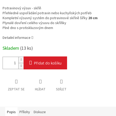
Měrná
cena:
Potravinový výsuv - skříň
Přehledné uspořádání potravin nebo kuchyňských potřeb
Kompletní v
ýsuvný systém do potravinové skříně šířky
20 cm
Plynulé dovření celého výsuvu do skříňky
Plné dno s protiskluzovým dnem
Detailní informace
Skladem
(
13 ks
)
Přidat do košíku
ZEPTAT SE
HLÍDAT
SDÍLET
Popis
Přílohy
Diskuze