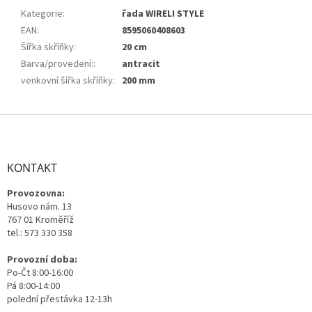
Kategorie
:
řada WIRELI STYLE
EAN
:
8595060408603
Šířka skříňky
:
20 cm
Barva/provedení:
:
antracit
venkovní šířka skříňky
:
200 mm
Z
á
p
a
KONTAKT
t
Provozovna:
í
Husovo nám. 13
767 01 Kroměříž
tel.: 573 330 358
Provozní doba:
Po-Čt 8:00-16:00
Pá 8:00-14:00
polední přestávka 12-13h