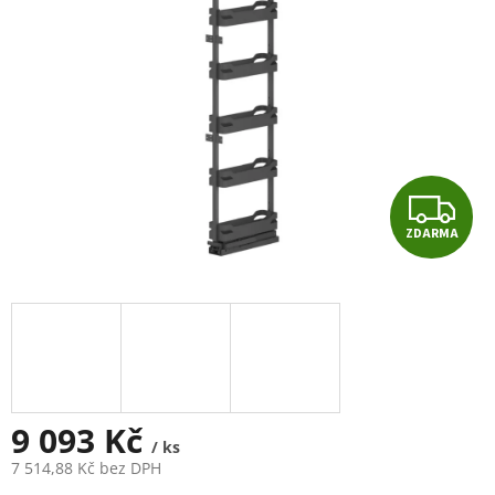
Z
ZDARMA
D
A
R
M
A
9 093 Kč
/ ks
7 514,88 Kč bez DPH