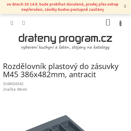
Přejít
ve dnech 10-14.8. bude probíhat dovolená, prodej přes eshop
na
nepřerušen, zásilky budou postupně zasílány
obsah
NÁKUP
KOŠÍK
Rozdělovník plastový do zásuvky
M45 386x482mm, antracit
3108016342
Značka:
Wireli