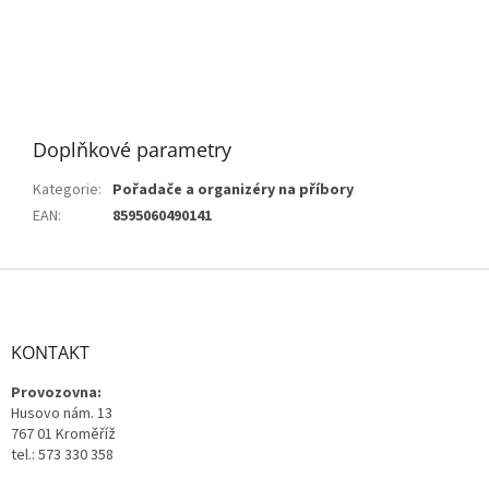
Doplňkové parametry
Kategorie
:
Pořadače a organizéry na příbory
EAN
:
8595060490141
Z
á
p
a
KONTAKT
t
Provozovna:
í
Husovo nám. 13
767 01 Kroměříž
tel.: 573 330 358