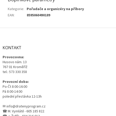
Kategorie
:
Pořadače a organizéry na příbory
EAN
:
8595060490189
Z
á
p
a
KONTAKT
t
Provozovna:
í
Husovo nám. 13
767 01 Kroměříž
tel.: 573 330 358
Provozní doba:
Po-Čt 8:00-16:00
Pá 8:00-14:00
polední přestávka 12-13h
✉ info@dratenyprogram.cz
☎ M. Vymlátil - 605 185 822