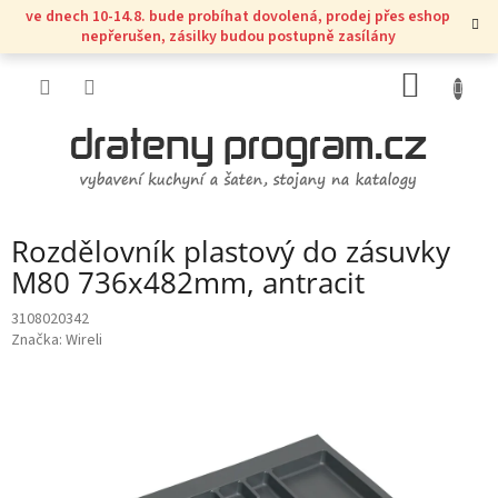
Přejít
ve dnech 10-14.8. bude probíhat dovolená, prodej přes eshop
na
nepřerušen, zásilky budou postupně zasílány
obsah
NÁKUP
KOŠÍK
Rozdělovník plastový do zásuvky
M80 736x482mm, antracit
3108020342
Značka:
Wireli