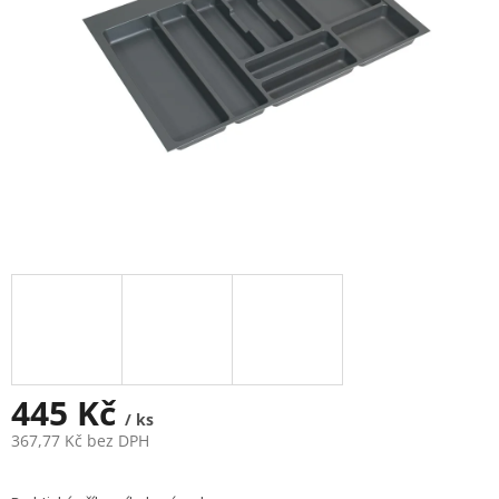
445 Kč
/ ks
367,77 Kč bez DPH
Měrná
cena: