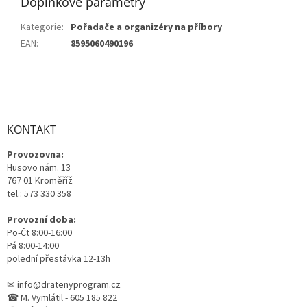
Doplňkové parametry
Kategorie
:
Pořadače a organizéry na příbory
EAN
:
8595060490196
Z
á
p
a
KONTAKT
t
Provozovna:
í
Husovo nám. 13
767 01 Kroměříž
tel.: 573 330 358
Provozní doba:
Po-Čt 8:00-16:00
Pá 8:00-14:00
polední přestávka 12-13h
✉ info@dratenyprogram.cz
☎ M. Vymlátil - 605 185 822