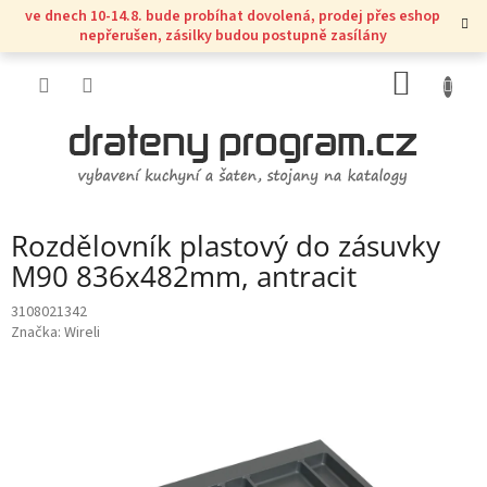
Přejít
ve dnech 10-14.8. bude probíhat dovolená, prodej přes eshop
na
nepřerušen, zásilky budou postupně zasílány
obsah
NÁKUP
KOŠÍK
Rozdělovník plastový do zásuvky
M90 836x482mm, antracit
3108021342
Značka:
Wireli