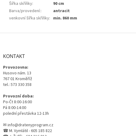
Šířka skříňky
:
90 cm
Barva/provedení:
:
antracit
venkovní šířka skříňky
:
min. 860 mm
Z
á
p
a
KONTAKT
t
Provozovna:
í
Husovo nám. 13
767 01 Kroměříž
tel.: 573 330 358
Provozní doba:
Po-Čt 8:00-16:00
Pá 8:00-14:00
polední přestávka 12-13h
✉ info@dratenyprogram.cz
☎ M. Vymlátil - 605 185 822