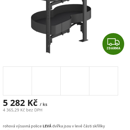
Z
ZDARMA
D
A
R
M
A
5 282 Kč
/ ks
4 365,29 Kč bez DPH
Měrná
cena:
rohová výsuvná police
LEVÁ
dvířka jsou v levé části skříňky