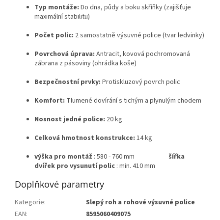
Typ montáže:
Do dna, půdy a boku skříňky (zajišťuje
maximální stabilitu)
Počet polic:
2 samostatně výsuvné police (tvar ledvinky)
Povrchová úprava:
Antracit, kovová pochromovaná
zábrana z pásoviny (ohrádka koše)
Bezpečnostní prvky:
Protiskluzový povrch polic
Komfort:
Tlumené dovírání s tichým a plynulým chodem
Nosnost jedné police:
20 kg
Celková hmotnost konstrukce:
14 kg
výška pro montáž
: 580 - 760 mm
šířka
dvířek pro vysunutí polic
: min. 410 mm
Doplňkové parametry
Kategorie
:
Slepý roh a rohové výsuvné police
EAN
:
8595060409075