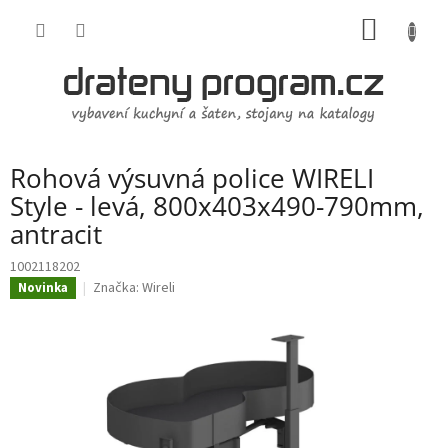
Přejít
NÁKUP
na
obsah
KOŠÍK
Rohová výsuvná police WIRELI
Style - levá, 800x403x490-790mm,
antracit
1002118202
Značka:
Wireli
Novinka