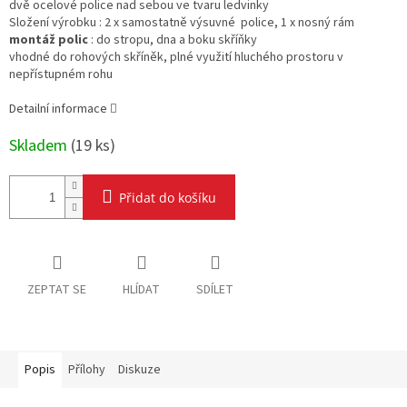
dvě ocelové police nad sebou ve tvaru ledvinky
Složení výrobku : 2 x samostatně výsuvné police, 1 x nosný rám
montáž polic
: do stropu, dna a boku skříňky
vhodné do rohových skříněk, plné využití hluchého prostoru v
nepřístupném rohu
Detailní informace
Skladem
(
19 ks
)
Přidat do košíku
ZEPTAT SE
HLÍDAT
SDÍLET
Popis
Přílohy
Diskuze