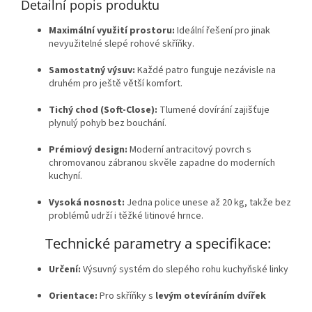
Detailní popis produktu
Maximální využití prostoru:
Ideální řešení pro jinak
nevyužitelné slepé rohové skříňky.
Samostatný výsuv:
Každé patro funguje nezávisle na
druhém pro ještě větší komfort.
Tichý chod (Soft-Close):
Tlumené dovírání zajišťuje
plynulý pohyb bez bouchání.
Prémiový design:
Moderní antracitový povrch s
chromovanou zábranou skvěle zapadne do moderních
kuchyní.
Vysoká nosnost:
Jedna police unese až 20 kg, takže bez
problémů udrží i těžké litinové hrnce.
Technické parametry a specifikace:
Určení:
Výsuvný systém do slepého rohu kuchyňské linky
Orientace:
Pro skříňky s
levým otevíráním dvířek