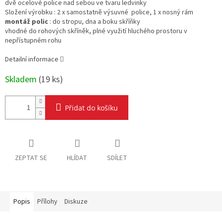
dvě ocelové police nad sebou ve tvaru ledvinky
Složení výrobku : 2 x samostatně výsuvné police, 1 x nosný rám
montáž polic
: do stropu, dna a boku skříňky
vhodné do rohových skříněk, plné využití hluchého prostoru v
nepřístupném rohu
Detailní informace
Skladem
(
19 ks
)
Přidat do košíku
ZEPTAT SE
HLÍDAT
SDÍLET
Popis
Přílohy
Diskuze