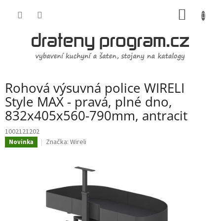
Přejít
NÁKUP
na
obsah
KOŠÍK
Rohová výsuvná police WIRELI
Style MAX - pravá, plné dno,
832x405x560-790mm, antracit
1002121202
Značka:
Wireli
Novinka