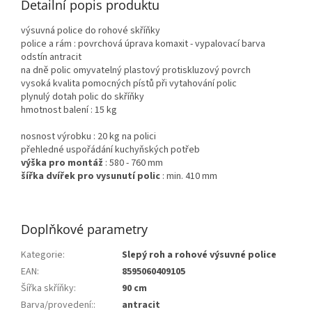
Detailní popis produktu
výsuvná police do rohové skříňky
police a rám : povrchová úprava komaxit - vypalovací barva
odstín antracit
na dně polic omyvatelný plastový protiskluzový povrch
vysoká kvalita pomocných pístů při vytahování polic
plynulý dotah polic do skříňky
hmotnost balení : 15 kg
nosnost výrobku : 20 kg na polici
přehledné uspořádání kuchyňských potřeb
výška pro montáž
: 580 - 760 mm
šířka dvířek pro vysunutí polic
: min. 410 mm
Doplňkové parametry
Kategorie
:
Slepý roh a rohové výsuvné police
EAN
:
8595060409105
Šířka skříňky
:
90 cm
Barva/provedení:
:
antracit