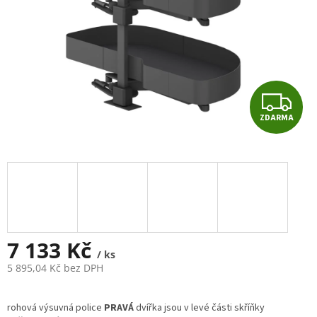
Z
ZDARMA
D
A
R
M
A
7 133 Kč
/ ks
5 895,04 Kč bez DPH
Měrná
cena:
rohová výsuvná police
PRAVÁ
dvířka jsou v levé části skříňky