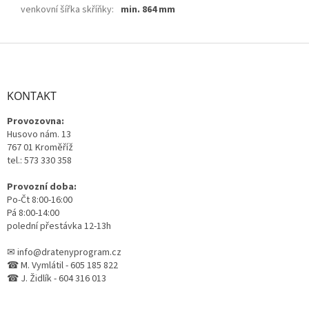
venkovní šířka skříňky
:
min. 864 mm
Z
á
p
a
KONTAKT
t
Provozovna:
í
Husovo nám. 13
767 01 Kroměříž
tel.: 573 330 358
Provozní doba:
Po-Čt 8:00-16:00
Pá 8:00-14:00
polední přestávka 12-13h
✉ info@dratenyprogram.cz
☎ M. Vymlátil - 605 185 822
☎ J. Židlík - 604 316 013