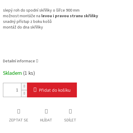
Měrná
cena:
slepý roh do spodní skříňky o šířce 900 mm
možnost montáže na
levou i pravou stranu skříňky
snadný přístup z boku košů
montáž do dna skříňky
Detailní informace
Skladem
(
1 ks
)
Přidat do košíku
ZEPTAT SE
HLÍDAT
SDÍLET