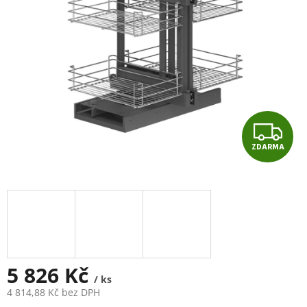
Z
ZDARMA
D
A
R
M
A
5 826 Kč
/ ks
4 814,88 Kč bez DPH