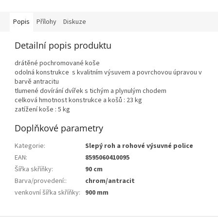
Popis
Přílohy
Diskuze
Detailní popis produktu
drátěné pochromované koše
odolná konstrukce s kvalitním výsuvem a povrchovou úpravou v
barvě antracitu
tlumené dovírání dvířek s tichým a plynulým chodem
celková hmotnost konstrukce a košů : 23 kg
zatížení koše : 5 kg
Doplňkové parametry
Kategorie
:
Slepý roh a rohové výsuvné police
EAN
:
8595060410095
Šířka skříňky
:
90 cm
Barva/provedení:
:
chrom/antracit
venkovní šířka skříňky
:
900 mm