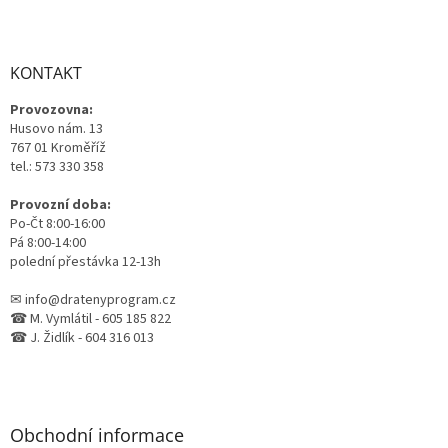
Z
á
p
a
KONTAKT
t
Provozovna:
í
Husovo nám. 13
767 01 Kroměříž
tel.: 573 330 358
Provozní doba:
Po-Čt 8:00-16:00
Pá 8:00-14:00
polední přestávka 12-13h
✉ info@dratenyprogram.cz
☎ M. Vymlátil - 605 185 822
☎ J. Židlík - 604 316 013
Obchodní informace