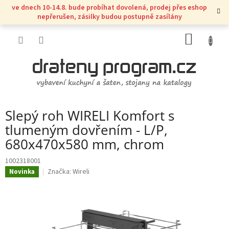
Přejít
ve dnech 10-14.8. bude probíhat dovolená, prodej přes eshop
na
nepřerušen, zásilky budou postupně zasílány
obsah
NÁKUP
KOŠÍK
Slepý roh WIRELI Komfort s
tlumeným dovřením - L/P,
680x470x580 mm, chrom
1002318001
Značka:
Wireli
Novinka