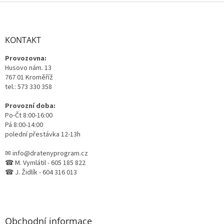
Z
á
p
a
KONTAKT
t
Provozovna:
í
Husovo nám. 13
767 01 Kroměříž
tel.: 573 330 358
Provozní doba:
Po-Čt 8:00-16:00
Pá 8:00-14:00
polední přestávka 12-13h
✉ info@dratenyprogram.cz
☎ M. Vymlátil - 605 185 822
☎ J. Židlík - 604 316 013
Obchodní informace