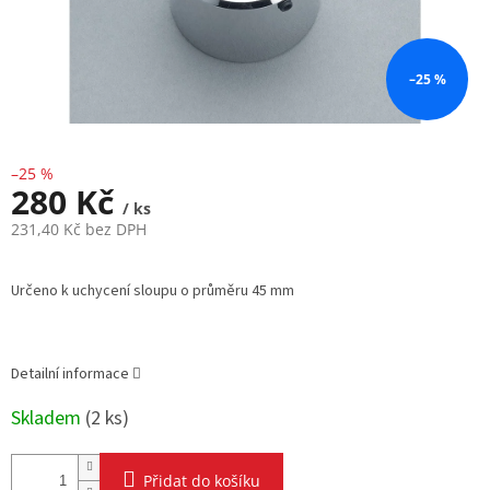
–25 %
–25 %
280 Kč
/ ks
231,40 Kč bez DPH
Měrná
cena:
Určeno k uchycení sloupu o průměru 45 mm
Detailní informace
Skladem
(
2 ks
)
Přidat do košíku