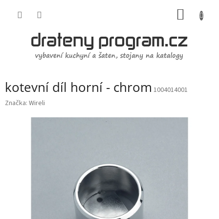
Přejít
NÁKUP
na
obsah
KOŠÍK
kotevní díl horní - chrom
1004014001
Značka:
Wireli