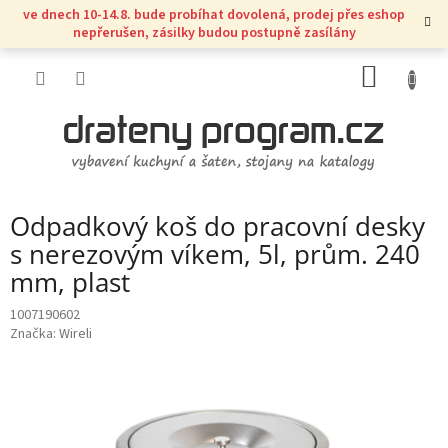
Přejít
ve dnech 10-14.8. bude probíhat dovolená, prodej přes eshop
na
nepřerušen, zásilky budou postupně zasílány
obsah
NÁKUP
KOŠÍK
Odpadkový koš do pracovní desky
s nerezovým víkem, 5l, prům. 240
mm, plast
1007190602
Značka:
Wireli