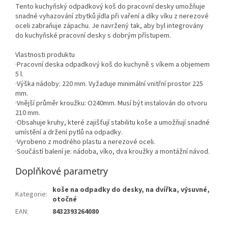
Tento kuchyňský odpadkový koš do pracovní desky umožňuje
snadné vyhazování zbytků jídla při vaření a díky víku z nerezové
oceli zabraňuje zápachu. Je navržený tak, aby byl integrovány
do kuchyňské pracovní desky s dobrým přístupem.
Vlastnosti produktu
·Pracovní deska odpadkový koš do kuchyně s víkem a objemem
5 l.
·Výška nádoby: 220 mm. Vyžaduje minimální vnitřní prostor 225
mm.
·Vnější průměr kroužku: O240mm. Musí být instalován do otvoru
210 mm.
·Obsahuje kruhy, které zajišťují stabilitu koše a umožňují snadné
umístění a držení pytlů na odpadky.
·Vyrobeno z modrého plastu a nerezové oceli.
·Součástí balení je: nádoba, víko, dva kroužky a montážní návod.
Doplňkové parametry
koše na odpadky do desky, na dvířka, výsuvné,
Kategorie
:
otočné
EAN
:
8432393264080