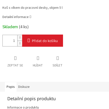
Měrná
cena:
Koš s víkem do pracovní desky, objem 5 l
Detailní informace
Skladem
(
4 ks
)
Přidat do košíku
ZEPTAT SE
HLÍDAT
SDÍLET
Popis
Diskuze
Detailní popis produktu
Informace o produktu