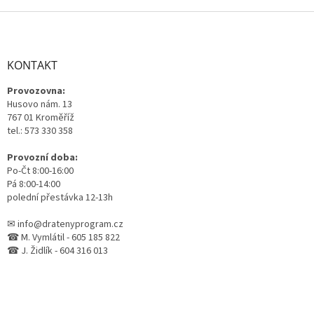
Z
á
p
a
KONTAKT
t
Provozovna:
í
Husovo nám. 13
767 01 Kroměříž
tel.: 573 330 358
Provozní doba:
Po-Čt 8:00-16:00
Pá 8:00-14:00
polední přestávka 12-13h
✉ info@dratenyprogram.cz
☎ M. Vymlátil - 605 185 822
☎ J. Židlík - 604 316 013