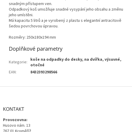
snadným přístupem ven.
Odpadkový koš umožňuje snadné vysypání jeho obsahu a změnu
jeho umístěni.
Má kapacitu 5 litrů a je vyrobený z plastu s elegantní antracitově
šedou povrchovou úpravou.
Rozměry: 250x180x194 mm
Doplňkové parametry
koše na odpadky do desky, na dvířka, výsuvné,
Kategorie
:
otočné
EAN
:
8432393298566
Z
á
p
a
KONTAKT
t
Provozovna:
í
Husovo nám. 13
767 01 Kroměříž