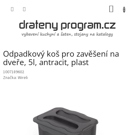
Přejít
NÁKUP
na
obsah
KOŠÍK
Odpadkový koš pro zavěšení na
dveře, 5l, antracit, plast
1007189602
Značka:
Wireli