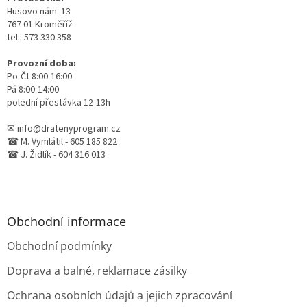
í
Husovo nám. 13
767 01 Kroměříž
tel.: 573 330 358
Provozní doba:
Po-Čt 8:00-16:00
Pá 8:00-14:00
polední přestávka 12-13h
✉ info@dratenyprogram.cz
☎ M. Vymlátil - 605 185 822
☎ J. Židlík - 604 316 013
Obchodní informace
Obchodní podmínky
Doprava a balné, reklamace zásilky
Ochrana osobních údajů a jejich zpracování