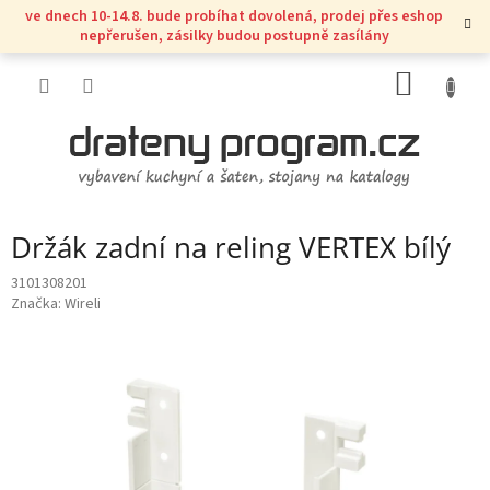
Přejít
ve dnech 10-14.8. bude probíhat dovolená, prodej přes eshop
na
nepřerušen, zásilky budou postupně zasílány
obsah
NÁKUP
KOŠÍK
Držák zadní na reling VERTEX bílý
3101308201
Značka:
Wireli