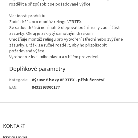
rozdělit a přizpůsobit se požadované výšce.
Vlastnosti produktu
Zadní držák pro montáž relingu VERTEX.
Se sadou držáků není nutné olepovat boční hrany zadní části
zásuvky. Okraj je zakrytý samotným držákem.
Umožňuje montáž relingu pro vytvoření střední nebo zvýšené
zásuvky. Držák lze ručně rozdělit, aby ho přizpůsobit
požadované výšce.
Vyrobeno z kvalitního plastu a v bílém provedení.
Doplňkové parametry
Kategorie
:
Výsuvné boxy VERTEX - příslušenství
EAN
:
8432393300177
Z
á
p
a
KONTAKT
t
Provozovna: