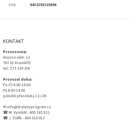
EAN
:
8432393315898
Z
á
p
a
KONTAKT
t
Provozovna:
í
Husovo nám. 13
767 01 Kroměříž
tel.: 573 330 358
Provozní doba:
Po-Čt 8:00-16:00
Pá 8:00-14:00
polední přestávka 12-13h
✉ info@dratenyprogram.cz
☎ M. Vymlátil - 605 185 822
☎ J. Židlík - 604 316 013