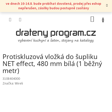
Přejít
ve dnech 10-14.8. bude probíhat dovolená, prodej přes eshop
na
nepřerušen, zásilky budou postupně zasílány
obsah
NÁKUP
KOŠÍK
Protiskluzová vložká do šupliku
NET effect, 480 mm bílá (1 běžný
metr)
3108404000
Značka:
Wireli