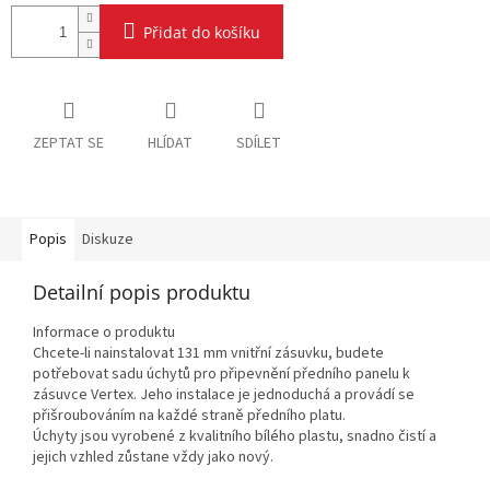
Přidat do košíku
ZEPTAT SE
HLÍDAT
SDÍLET
Popis
Diskuze
Detailní popis produktu
Informace o produktu
Chcete-li nainstalovat 131 mm vnitřní zásuvku, budete
potřebovat sadu úchytů pro připevnění předního panelu k
zásuvce Vertex. Jeho instalace je jednoduchá a provádí se
přišroubováním na každé straně předního platu.
Úchyty jsou vyrobené z kvalitního bílého plastu, snadno čistí a
jejich vzhled zůstane vždy jako nový.