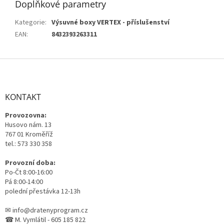
Doplňkové parametry
Kategorie
:
Výsuvné boxy VERTEX - příslušenství
EAN
:
8432393263311
Z
á
p
a
KONTAKT
t
Provozovna:
í
Husovo nám. 13
767 01 Kroměříž
tel.: 573 330 358
Provozní doba:
Po-Čt 8:00-16:00
Pá 8:00-14:00
polední přestávka 12-13h
✉ info@dratenyprogram.cz
☎ M. Vymlátil - 605 185 822