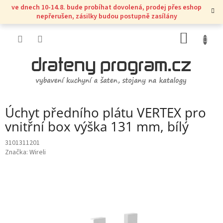
Přejít
ve dnech 10-14.8. bude probíhat dovolená, prodej přes eshop
na
nepřerušen, zásilky budou postupně zasílány
obsah
NÁKUP
KOŠÍK
Úchyt předního plátu VERTEX pro
vnitřní box výška 131 mm, bílý
3101311201
Značka:
Wireli