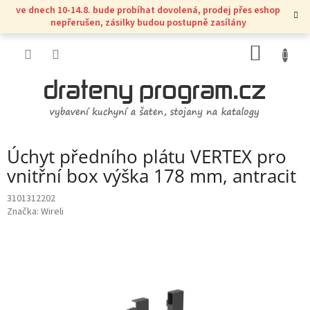
Přejít
ve dnech 10-14.8. bude probíhat dovolená, prodej přes eshop
na
nepřerušen, zásilky budou postupně zasílány
obsah
NÁKUP
KOŠÍK
Úchyt předního plátu VERTEX pro
vnitřní box výška 178 mm, antracit
3101312202
Značka:
Wireli