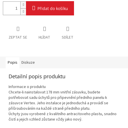
Přidat do košíku
ZEPTAT SE
HLÍDAT
SDÍLET
Popis
Diskuze
Detailní popis produktu
Informace o produktu
Chcete-li nainstalovat 178 mm vnitřní zásuvku, budete
potřebovat sadu úchytů pro připevnění předního panelu k
zásuvce Vertex. Jeho instalace je jednoduchá a provádí se
přišroubováním na každé straně předního platu.
Úchyty jsou vyrobené z kvalitního antracitoveho plastu, snadno
čistí a jejich vzhled zůstane vždy jako nový.