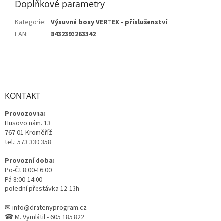
Doplňkové parametry
Kategorie
:
Výsuvné boxy VERTEX - příslušenství
EAN
:
8432393263342
Z
á
p
a
KONTAKT
t
Provozovna:
í
Husovo nám. 13
767 01 Kroměříž
tel.: 573 330 358
Provozní doba:
Po-Čt 8:00-16:00
Pá 8:00-14:00
polední přestávka 12-13h
✉ info@dratenyprogram.cz
☎ M. Vymlátil - 605 185 822