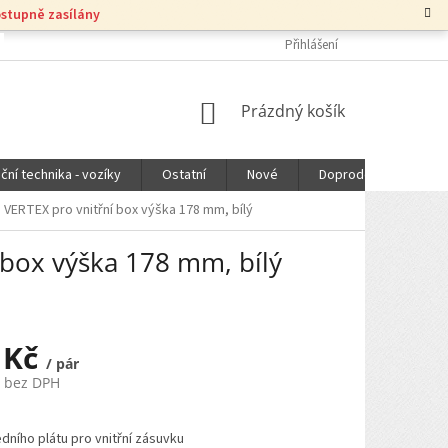
ostupně zasílány
Přihlášení
NÁKUPNÍ
Prázdný košík
KOŠÍK
ční technika - vozíky
Ostatní
Nové
Doprodej
DOPR
 VERTEX pro vnitřní box výška 178 mm, bílý
 box výška 178 mm, bílý
 Kč
/ pár
č bez DPH
dního plátu pro vnitřní zásuvku