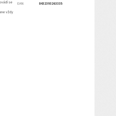
ovádí se
EAN
:
8432393263335
tane vždy