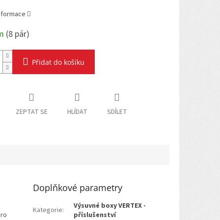
informace
em
(
8 pár
)
Přidat do košíku
ZEPTAT SE
HLÍDAT
SDÍLET
Doplňkové parametry
Výsuvné boxy VERTEX -
Kategorie
:
pro
příslušenství