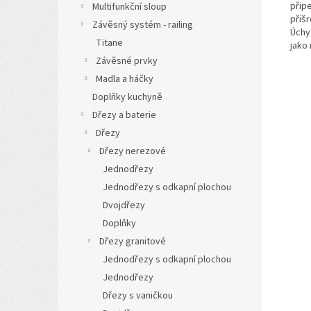
přip
Multifunkční sloup
přiš
Závěsný systém - railing
Úchyt
Titane
jako 
Závěsné prvky
Madla a háčky
Doplňky kuchyně
Dřezy a baterie
Dřezy
Dřezy nerezové
Jednodřezy
Jednodřezy s odkapní plochou
Dvojdřezy
Doplňky
Dřezy granitové
Jednodřezy s odkapní plochou
Jednodřezy
Dřezy s vaničkou