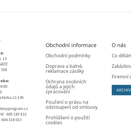
T
Obchodní informace
O nás
a:
Obchodní podmínky
Co dělá
. 13
měříž
Doprava a balné,
Zakázko
0 358
reklamace zásilky
Firemní 
doba:
Ochrana osobních
údajů a jejich
16:00
ARCHIV
zpracování
00
stávka 12-13h
Poučení o právu na
odstoupení od smlouvy
tenyprogram.cz
il - 605 185 822
Prohlášení o použití
- 604 316 013
cookies