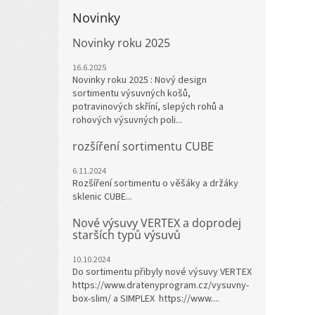
Novinky
Novinky roku 2025
16.6.2025
Novinky roku 2025 : Nový design
sortimentu výsuvných košů,
potravinových skříní, slepých rohů a
rohových výsuvných poli...
rozšíření sortimentu CUBE
6.11.2024
Rozšíření sortimentu o věšáky a držáky
sklenic CUBE...
Nové výsuvy VERTEX a doprodej
starších typů výsuvů
10.10.2024
Do sortimentu přibyly nové výsuvy VERTEX
https://www.dratenyprogram.cz/vysuvny-
box-slim/ a SIMPLEX https://www....