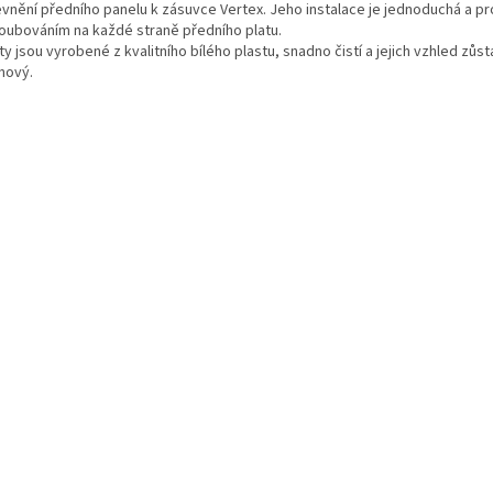
evnění předního panelu k zásuvce Vertex. Jeho instalace je jednoduchá a pr
roubováním na každé straně předního platu.
y jsou vyrobené z kvalitního bílého plastu, snadno čistí a jejich vzhled zůs
nový.