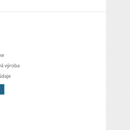
me
vá výroba
údaje