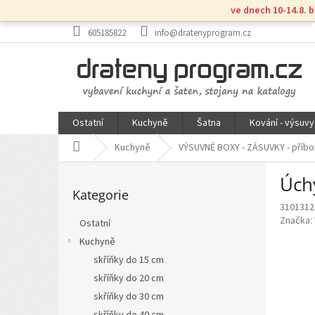
Přejít
ve dnech 10-14.8. 
na
obsah
605185822
info@dratenyprogram.cz
Ostatní
Kuchyně
Šatna
Kování - výsuvy
Domů
Kuchyně
VÝSUVNÉ BOXY - ZÁSUVKY - příbo
P
Úch
Přeskočit
o
Kategorie
kategorie
s
3101312
t
Značka:
Ostatní
r
Kuchyně
a
n
skříňky do 15 cm
n
skříňky do 20 cm
í
skříňky do 30 cm
p
skříňky do 40 cm