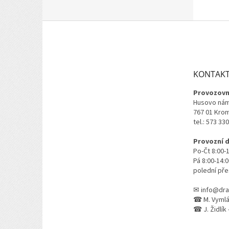
Z
á
p
a
t
KONTAK
í
Provozovn
Husovo nám
767 01 Kro
tel.: 573 33
Provozní 
Po-Čt 8:00-
Pá 8:00-14:
polední pře
✉ info@dra
☎ M. Vymlát
☎ J. Židlík 