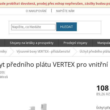
bude probíhat dovolená, prodej přes eshop nepřerušen, zásilky budou p
O NAKUPOVÁNÍ
NAPIŠTE NÁM
HLEDAT
Stojany na letáky a prospekty
Prodejní stojany
Manipula
rníky
Výsuvné boxy VERTEX - příslušenství
Úchyt předního plátu
yt předního plátu VERTEX pro vnitřní
201
Wireli
108
89,26 K
Měrná
cena:
Úchyt pře