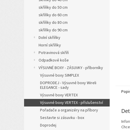
a
skříňky do 50 cm
n
skříňky do 60 cm
e
l
skříňky do 80 cm
skříňky do 90 cm
Dolní skříňky
Horní skříňky
Potravinová skříň
Odpadkové koše
VÝSUVNÉ BOXY - ZÁSUVKY - příborníky
Výsuvné boxy SIMPLEX
DOPRODEJ - Výsuvné boxy Wireli
ELEGANCE - sady
Popi
Výsuvné boxy VERTEX
Výsuvné boxy VERTEX - příslušenství
Pořadače a organizéry na příbory
Det
Sestavte si zásuvku - box
Info
Doprodej
Chce