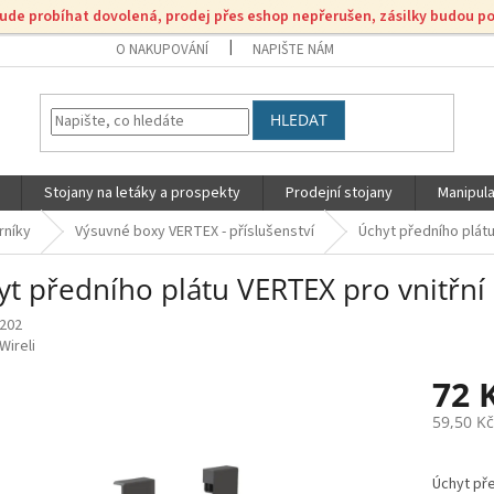
bude probíhat dovolená, prodej přes eshop nepřerušen, zásilky budou p
O NAKUPOVÁNÍ
NAPIŠTE NÁM
HLEDAT
Stojany na letáky a prospekty
Prodejní stojany
Manipula
rníky
Výsuvné boxy VERTEX - příslušenství
Úchyt předního plátu
yt předního plátu VERTEX pro vnitřní
202
Wireli
72 
59,50 K
Měrná
cena:
Úchyt pře