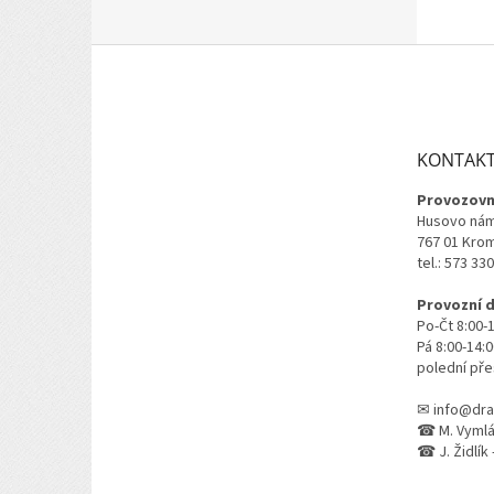
Z
á
p
a
t
KONTAK
í
Provozovn
Husovo nám
767 01 Kro
tel.: 573 33
Provozní 
Po-Čt 8:00-
Pá 8:00-14:
polední pře
✉ info@dra
☎ M. Vymlát
☎ J. Židlík 