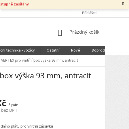
ostupně zasílány
Přihlášení
NÁKUPNÍ
Prázdný košík
KOŠÍK
ční technika - vozíky
Ostatní
Nové
Doprodej
DOPR
 VERTEX pro vnitřní box výška 93 mm, antracit
 box výška 93 mm, antracit
Kč
/ pár
č bez DPH
dního plátu pro vnitřní zásuvku