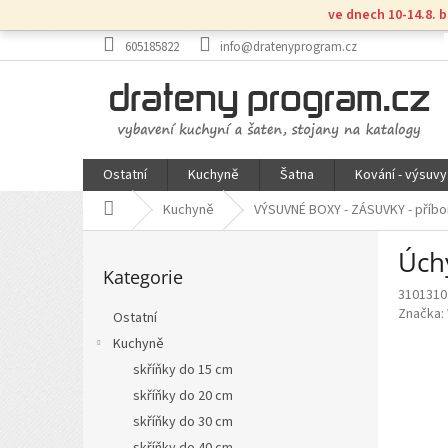
Přejít
ve dnech 10-14.8. 
na
obsah
605185822
info@dratenyprogram.cz
Ostatní
Kuchyně
Šatna
Kování - výsuvy
Domů
Kuchyně
VÝSUVNÉ BOXY - ZÁSUVKY - příbo
P
Úch
Přeskočit
o
Kategorie
kategorie
s
3101310
t
Značka:
Ostatní
r
Kuchyně
a
n
skříňky do 15 cm
n
skříňky do 20 cm
í
skříňky do 30 cm
p
skříňky do 40 cm