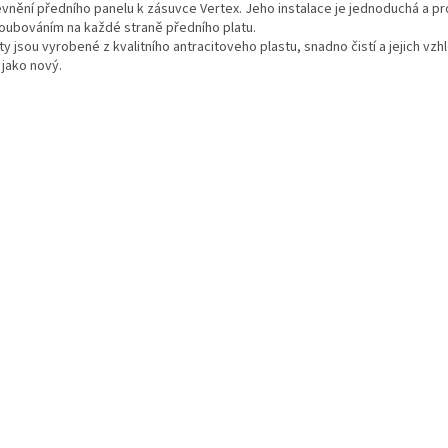
evnění předního panelu k zásuvce Vertex. Jeho instalace je jednoduchá a pr
roubováním na každé straně předního platu.
y jsou vyrobené z kvalitního antracitoveho plastu, snadno čistí a jejich vz
 jako nový.