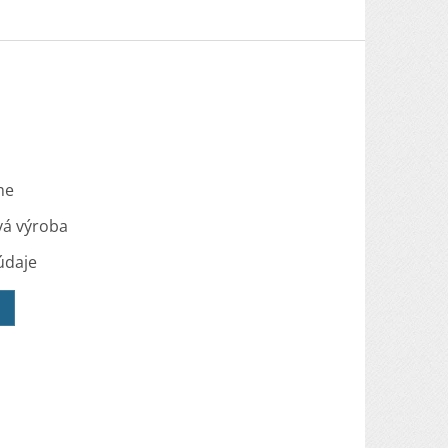
me
vá výroba
údaje