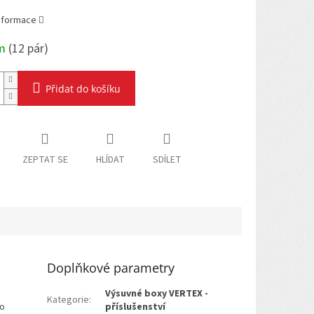
informace
em
(
12 pár
)
Přidat do košíku
ZEPTAT SE
HLÍDAT
SDÍLET
Doplňkové parametry
Výsuvné boxy VERTEX -
Kategorie
:
ro
příslušenství