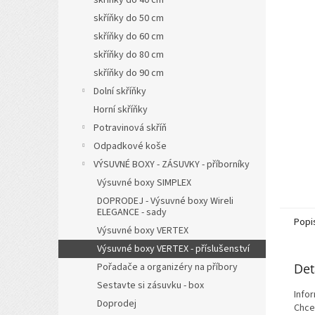
a
skříňky do 50 cm
n
skříňky do 60 cm
e
l
skříňky do 80 cm
skříňky do 90 cm
Dolní skříňky
Horní skříňky
Potravinová skříň
Odpadkové koše
VÝSUVNÉ BOXY - ZÁSUVKY - příborníky
Výsuvné boxy SIMPLEX
DOPRODEJ - Výsuvné boxy Wireli
ELEGANCE - sady
Popi
Výsuvné boxy VERTEX
Výsuvné boxy VERTEX - příslušenství
Pořadače a organizéry na příbory
Det
Sestavte si zásuvku - box
Info
Doprodej
Chce