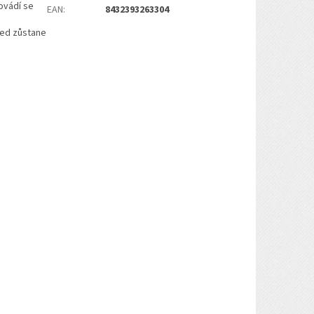
ovádí se
EAN
:
8432393263304
hled zůstane