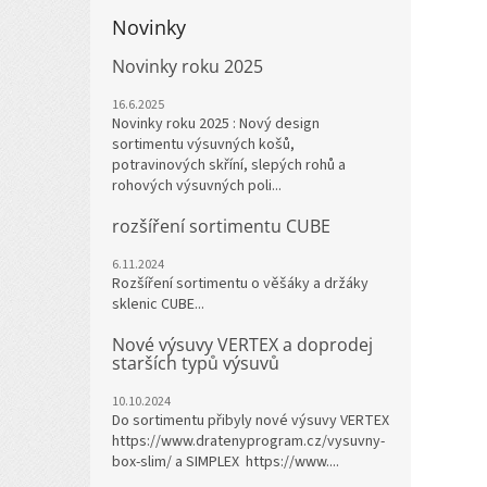
Novinky
Novinky roku 2025
16.6.2025
Novinky roku 2025 : Nový design
sortimentu výsuvných košů,
potravinových skříní, slepých rohů a
rohových výsuvných poli...
rozšíření sortimentu CUBE
6.11.2024
Rozšíření sortimentu o věšáky a držáky
sklenic CUBE...
Nové výsuvy VERTEX a doprodej
starších typů výsuvů
10.10.2024
Do sortimentu přibyly nové výsuvy VERTEX
https://www.dratenyprogram.cz/vysuvny-
box-slim/ a SIMPLEX https://www....