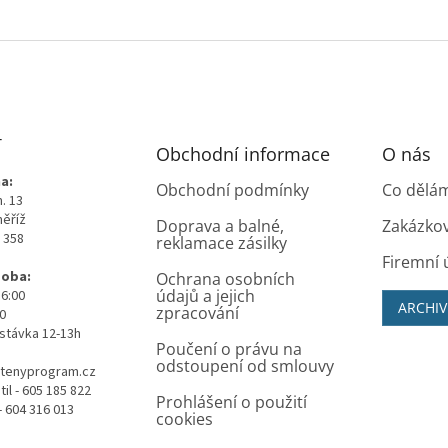
T
Obchodní informace
O nás
a:
Obchodní podmínky
Co dělá
. 13
měříž
Doprava a balné,
Zakázko
0 358
reklamace zásilky
Firemní 
doba:
Ochrana osobních
údajů a jejich
16:00
ARCHIV
zpracování
00
stávka 12-13h
Poučení o právu na
odstoupení od smlouvy
tenyprogram.cz
il - 605 185 822
Prohlášení o použití
- 604 316 013
cookies