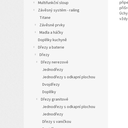
přip
Multifunkční sloup
přiš
Závěsný systém - railing
Úchyt
Titane
vždy
Závěsné prvky
Madla a háčky
Doplňky kuchyně
Dřezy a baterie
Dřezy
Dřezy nerezové
Jednodřezy
Jednodřezy s odkapní plochou
Dvojdřezy
Doplňky
Dřezy granitové
Jednodřezy s odkapní plochou
Jednodřezy
Dřezy s vaničkou