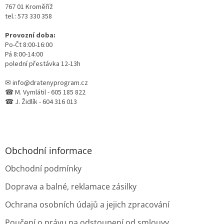
767 01 Kroměříž
tel.: 573 330 358
Provozní doba:
Po-Čt 8:00-16:00
Pá 8:00-14:00
polední přestávka 12-13h
✉ info@dratenyprogram.cz
☎ M. Vymlátil - 605 185 822
☎ J. Židlík - 604 316 013
Obchodní informace
Obchodní podmínky
Doprava a balné, reklamace zásilky
Ochrana osobních údajů a jejich zpracování
Poučení o právu na odstoupení od smlouvy