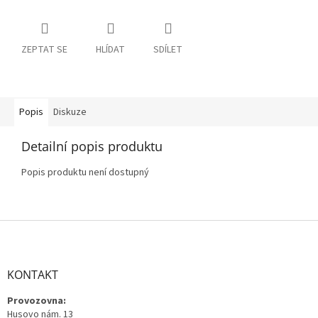
ZEPTAT SE
HLÍDAT
SDÍLET
Popis
Diskuze
Detailní popis produktu
Popis produktu není dostupný
Z
á
p
a
KONTAKT
t
Provozovna:
í
Husovo nám. 13