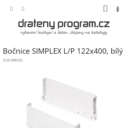
Přejít
NÁKUP
na
obsah
KOŠÍK
Bočnice SIMPLEX L/P 122x400, bílý
3101408201