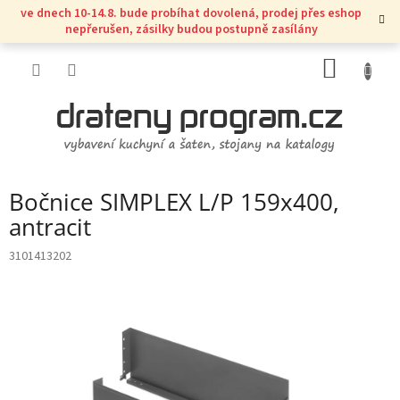
Přejít
ve dnech 10-14.8. bude probíhat dovolená, prodej přes eshop
na
nepřerušen, zásilky budou postupně zasílány
obsah
NÁKUP
KOŠÍK
Bočnice SIMPLEX L/P 159x400,
antracit
3101413202