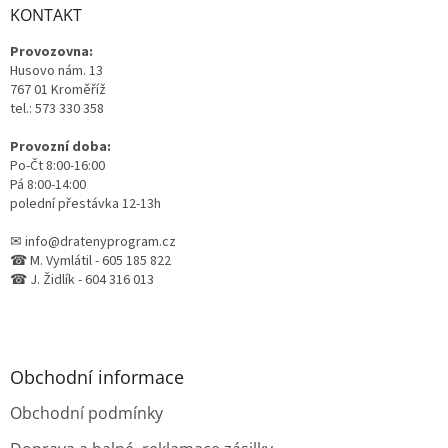
a
KONTAKT
t
Provozovna:
í
Husovo nám. 13
767 01 Kroměříž
tel.: 573 330 358
Provozní doba:
Po-Čt 8:00-16:00
Pá 8:00-14:00
polední přestávka 12-13h
✉ info@dratenyprogram.cz
☎ M. Vymlátil - 605 185 822
☎ J. Židlík - 604 316 013
Obchodní informace
Obchodní podmínky