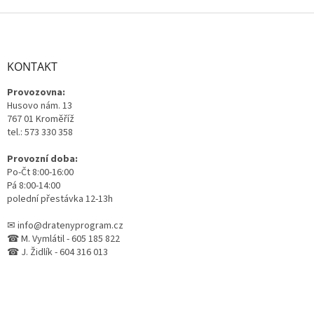
Z
á
p
a
KONTAKT
t
Provozovna:
í
Husovo nám. 13
767 01 Kroměříž
tel.: 573 330 358
Provozní doba:
Po-Čt 8:00-16:00
Pá 8:00-14:00
polední přestávka 12-13h
✉ info@dratenyprogram.cz
☎ M. Vymlátil - 605 185 822
☎ J. Židlík - 604 316 013