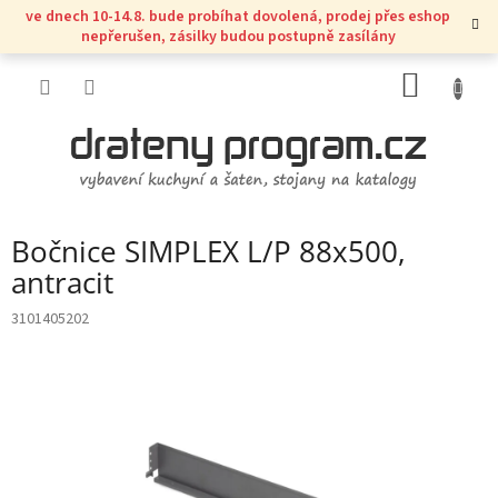
Přejít
ve dnech 10-14.8. bude probíhat dovolená, prodej přes eshop
na
nepřerušen, zásilky budou postupně zasílány
obsah
NÁKUP
KOŠÍK
Bočnice SIMPLEX L/P 88x500,
antracit
3101405202