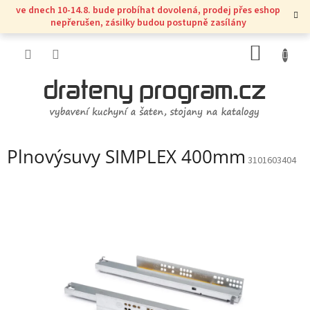
Přejít
ve dnech 10-14.8. bude probíhat dovolená, prodej přes eshop
na
nepřerušen, zásilky budou postupně zasílány
obsah
NÁKUP
KOŠÍK
Plnovýsuvy SIMPLEX 400mm
3101603404