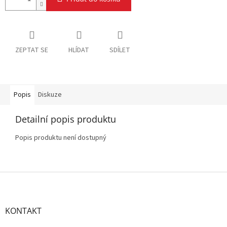
ZEPTAT SE
HLÍDAT
SDÍLET
Popis
Diskuze
Detailní popis produktu
Popis produktu není dostupný
Z
á
p
a
KONTAKT
t