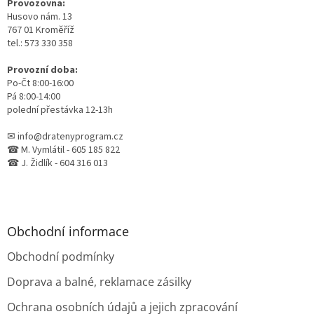
Provozovna:
í
Husovo nám. 13
767 01 Kroměříž
tel.: 573 330 358
Provozní doba:
Po-Čt 8:00-16:00
Pá 8:00-14:00
polední přestávka 12-13h
✉ info@dratenyprogram.cz
☎ M. Vymlátil - 605 185 822
☎ J. Židlík - 604 316 013
Obchodní informace
Obchodní podmínky
Doprava a balné, reklamace zásilky
Ochrana osobních údajů a jejich zpracování