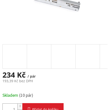
234 Kč
/ pár
193,39 Kč bez DPH
Měrná
cena:
Skladem
(
10 pár
)
Přidat do košíku