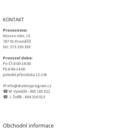
á
p
a
KONTAKT
t
Provozovna:
í
Husovo nám. 13
767 01 Kroměříž
tel.: 573 330 358
Provozní doba:
Po-Čt 8:00-16:00
Pá 8:00-14:00
polední přestávka 12-13h
✉ info@dratenyprogram.cz
☎ M. Vymlátil - 605 185 822
☎ J. Židlík - 604 316 013
Obchodní informace