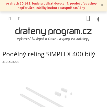
Přejít
ve dnech 10-14.8. bude probíhat dovolená, prodej přes eshop
na
nepřerušen, zásilky budou postupně zasílány
obsah
NÁKUP
KOŠÍK
Podélný reling SIMPLEX 400 bílý
3101503201