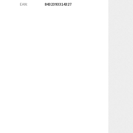
EAN
:
8432393314327