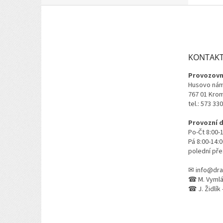
Z
á
p
a
t
KONTAK
í
Provozovn
Husovo nám
767 01 Kro
tel.: 573 33
Provozní 
Po-Čt 8:00-
Pá 8:00-14:
polední pře
✉ info@dra
☎ M. Vymlát
☎ J. Židlík 