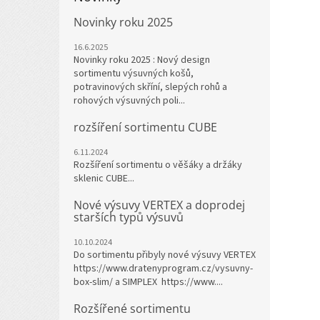
Novinky roku 2025
16.6.2025
Novinky roku 2025 : Nový design
sortimentu výsuvných košů,
potravinových skříní, slepých rohů a
rohových výsuvných poli...
rozšíření sortimentu CUBE
6.11.2024
Rozšíření sortimentu o věšáky a držáky
sklenic CUBE...
Nové výsuvy VERTEX a doprodej
starších typů výsuvů
10.10.2024
Do sortimentu přibyly nové výsuvy VERTEX
https://www.dratenyprogram.cz/vysuvny-
box-slim/ a SIMPLEX https://www....
Rozšířené sortimentu