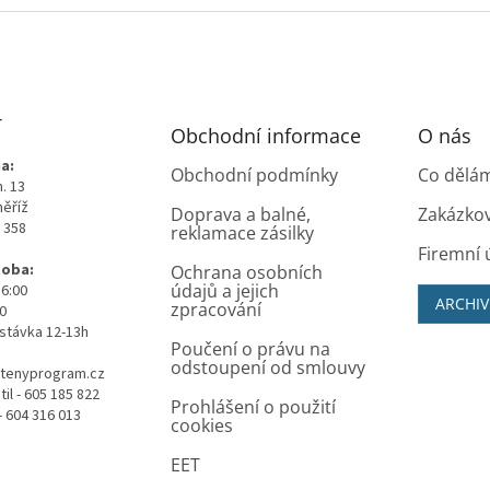
T
Obchodní informace
O nás
a:
Obchodní podmínky
Co dělá
. 13
měříž
Doprava a balné,
Zakázko
0 358
reklamace zásilky
Firemní 
doba:
Ochrana osobních
údajů a jejich
16:00
ARCHIV
zpracování
00
stávka 12-13h
Poučení o právu na
odstoupení od smlouvy
tenyprogram.cz
il - 605 185 822
Prohlášení o použití
- 604 316 013
cookies
EET