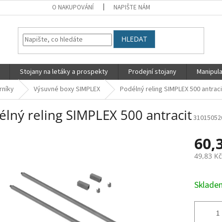
O NAKUPOVÁNÍ
NAPIŠTE NÁM
HLEDAT
Stojany na letáky a prospekty
Prodejní stojany
Manipula
rníky
Výsuvné boxy SIMPLEX
Podélný reling SIMPLEX 500 antraci
lný reling SIMPLEX 500 antracit
31015052
60,
49,83 K
Měrná
cena:
Sklad