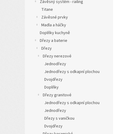
Závěsný systém - railing
Titane
Závěsné prvky
Madla a háčky
Doplňky kuchyně
Dřezy a baterie
Dřezy
Dřezy nerezové
Jednodřezy
Jednodřezy s odkapní plochou
Dvojdřezy
Doplňky
Dřezy granitové
Jednodřezy s odkapní plochou
Jednodřezy
Dřezy s vaničkou
Dvojdřezy