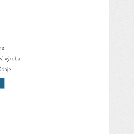
me
vá výroba
údaje