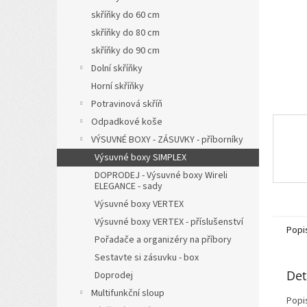
n
skříňky do 60 cm
e
l
skříňky do 80 cm
skříňky do 90 cm
Dolní skříňky
Horní skříňky
Potravinová skříň
Odpadkové koše
VÝSUVNÉ BOXY - ZÁSUVKY - příborníky
Výsuvné boxy SIMPLEX
DOPRODEJ - Výsuvné boxy Wireli
ELEGANCE - sady
Výsuvné boxy VERTEX
Výsuvné boxy VERTEX - příslušenství
Popi
Pořadače a organizéry na příbory
Sestavte si zásuvku - box
Det
Doprodej
Multifunkční sloup
Popi