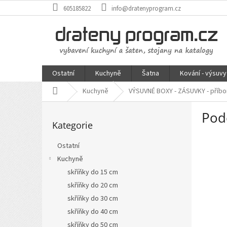
Přejít
605185822
info@dratenyprogram.cz
na
obsah
Ostatní
Kuchyně
Šatna
Kování - výsuvy
Domů
Kuchyně
VÝSUVNÉ BOXY - ZÁSUVKY - příbo
P
Podé
Přeskočit
o
Kategorie
kategorie
s
t
Ostatní
r
Kuchyně
a
n
skříňky do 15 cm
n
skříňky do 20 cm
í
skříňky do 30 cm
p
skříňky do 40 cm
a
skříňky do 50 cm