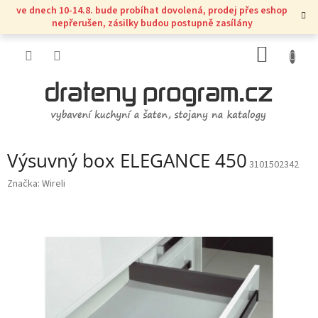
Přejít
ve dnech 10-14.8. bude probíhat dovolená, prodej přes eshop
na
nepřerušen, zásilky budou postupně zasílány
obsah
NÁKUP
KOŠÍK
Výsuvný box ELEGANCE 450
3101502342
Značka:
Wireli