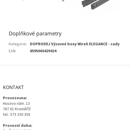
Doplňkové parametry
Kategorie
:
DOPRODEJ Výsuvné boxy Wireli ELEGANCE - sady
EAN
:
8595060429424
Z
á
p
a
KONTAKT
t
Provozovna:
í
Husovo nám. 13
767 01 Kroměříž
tel.: 573 330 358
Provozní doba: