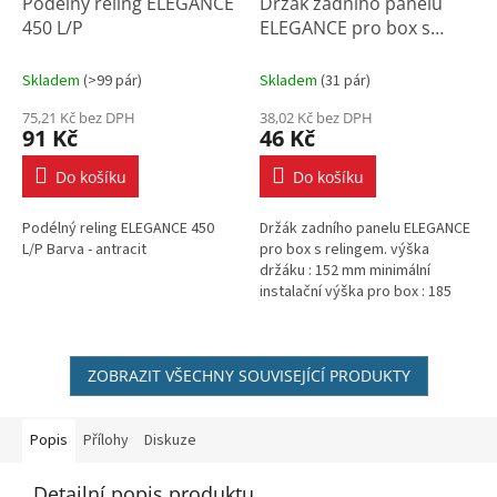
Podélný reling ELEGANCE
Držák zadního panelu
450 L/P
ELEGANCE pro box s
relingem
Skladem
(
>99 pár
)
Skladem
(
31 pár
)
75,21 Kč bez DPH
38,02 Kč bez DPH
91 Kč
46 Kč
Do košíku
Do košíku
Podélný reling ELEGANCE 450
Držák zadního panelu ELEGANCE
L/P Barva - antracit
pro box s relingem. výška
držáku : 152 mm minimální
instalační výška pro box : 185
mm barva: antracit
ZOBRAZIT VŠECHNY SOUVISEJÍCÍ PRODUKTY
Popis
Přílohy
Diskuze
Detailní popis produktu