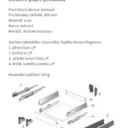
Povrchová úprava: komaxit
Pro hloubky skříněk: 450 mm
Materiál: ocel
Barva: antracit
Montáž: do boku korpusu
Složení základního výsuvného šuplíku (boxu) Elegance:
1. plnovýsuv L/P
2. bočnice L/P
3.
přední úchyt čela L/P
4. držák zadního panelu L/P
Maximální zatížení: 30 kg