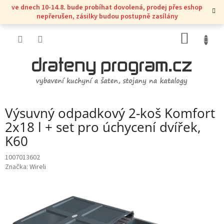
Přejít
ve dnech 10-14.8. bude probíhat dovolená, prodej přes eshop
na
nepřerušen, zásilky budou postupně zasílány
obsah
NÁKUP
KOŠÍK
Výsuvný odpadkový 2-koš Komfort
2x18 l + set pro úchycení dvířek,
K60
1007013602
Značka:
Wireli