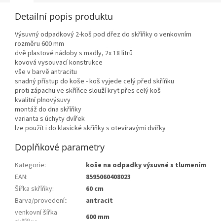
Detailní popis produktu
Výsuvný odpadkový 2-koš pod dřez do skříňky o venkovním
rozměru 600 mm
dvě plastové nádoby s madly, 2x 18 litrů
kovová vysouvací konstrukce
vše v barvě antracitu
snadný přístup do koše - koš vyjede celý před skříňku
proti zápachu ve skříňce slouží kryt přes celý koš
kvalitní plnovýsuvy
montáž do dna skříňky
varianta s úchyty dvířek
lze použít i do klasické skříňky s otevíravými dvířky
Doplňkové parametry
Kategorie
:
koše na odpadky výsuvné s tlumením
EAN
:
8595060408023
Šířka skříňky
:
60 cm
Barva/provedení:
:
antracit
venkovní šířka
600 mm