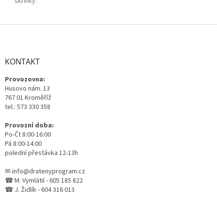
skříňky
:
Z
á
p
a
KONTAKT
t
Provozovna:
í
Husovo nám. 13
767 01 Kroměříž
tel.: 573 330 358
Provozní doba:
Po-Čt 8:00-16:00
Pá 8:00-14:00
polední přestávka 12-13h
✉ info@dratenyprogram.cz
☎ M. Vymlátil - 605 185 822
☎ J. Židlík - 604 316 013