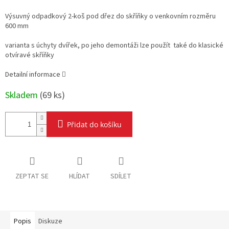
Měrná
cena:
Výsuvný odpadkový 2-koš pod dřez do skříňky o venkovním rozměru
600 mm
varianta s úchyty dvířek, po jeho demontáži lze použít také do klasické
otvíravé skříňky
Detailní informace
Skladem
(
69 ks
)
Přidat do košíku
ZEPTAT SE
HLÍDAT
SDÍLET
Popis
Diskuze