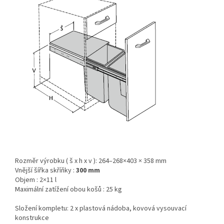
Rozměr výrobku ( š x h x v ): 264–268×403 × 358 mm
Vnější šířka skříňky :
300 mm
Objem : 2×11 l
Maximální zatížení obou košů : 25 kg
Složení kompletu: 2 x plastová nádoba, kovová vysouvací
konstrukce