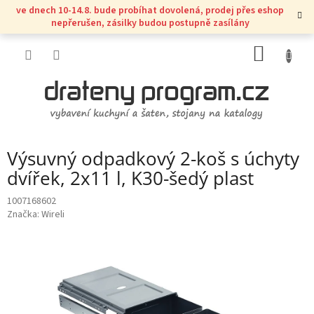
Přejít
ve dnech 10-14.8. bude probíhat dovolená, prodej přes eshop
na
nepřerušen, zásilky budou postupně zasílány
obsah
NÁKUP
KOŠÍK
Výsuvný odpadkový 2-koš s úchyty
dvířek, 2x11 l, K30-šedý plast
1007168602
Značka:
Wireli