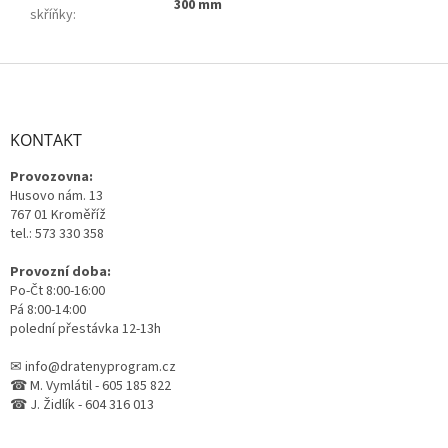
300 mm
skříňky
:
Z
á
p
a
KONTAKT
t
Provozovna:
í
Husovo nám. 13
767 01 Kroměříž
tel.: 573 330 358
Provozní doba:
Po-Čt 8:00-16:00
Pá 8:00-14:00
polední přestávka 12-13h
✉ info@dratenyprogram.cz
☎ M. Vymlátil - 605 185 822
☎ J. Židlík - 604 316 013