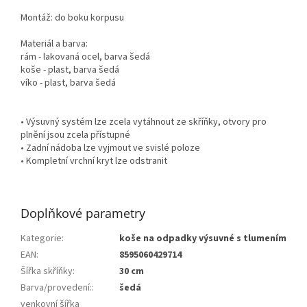
Montáž: do boku korpusu
Materiál a barva:
rám - lakovaná ocel, barva šedá
koše - plast, barva šedá
víko - plast, barva šedá
• Výsuvný systém lze zcela vytáhnout ze skříňky, otvory pro
plnění jsou zcela přístupné
• Zadní nádoba lze vyjmout ve svislé poloze
• Kompletní vrchní kryt lze odstranit
Doplňkové parametry
Kategorie
:
koše na odpadky výsuvné s tlumením
EAN
:
8595060429714
Šířka skříňky
:
30 cm
Barva/provedení:
:
šedá
venkovní šířka