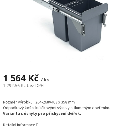
1 564 Kč
/ ks
1 292,56 Kč bez DPH
Měrná
cena:
Rozměr výrobku : 264-268×403 x 358 mm
Odpadkový koš s kuličkovými výsuvy s tlumeným dovřením.
Varianta s úchyty pro přichycení dvířek.
Detailní informace