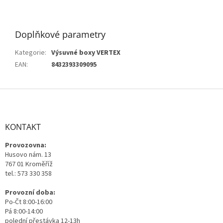
Doplňkové parametry
Kategorie
:
Výsuvné boxy VERTEX
EAN
:
8432393309095
Z
á
p
a
KONTAKT
t
Provozovna:
í
Husovo nám. 13
767 01 Kroměříž
tel.: 573 330 358
Provozní doba:
Po-Čt 8:00-16:00
Pá 8:00-14:00
polední přestávka 12-13h