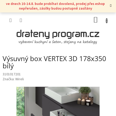
Přejít
ve dnech 10-14.8. bude probíhat dovolená, prodej přes eshop
na
nepřerušen, zásilky budou postupně zasílány
obsah
NÁKUP
KOŠÍK
Výsuvný box VERTEX 3D 178x350
bílý
3101017201
Značka:
Wireli