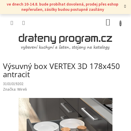
Přejít
ve dnech 10-14.8. bude probíhat dovolená, prodej přes eshop
na
nepřerušen, zásilky budou postupně zasílány
obsah
NÁKUP
KOŠÍK
Výsuvný box VERTEX 3D 178x450
antracit
3101019202
Značka:
Wireli