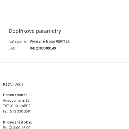
Doplňkové parametry
Kategorie
:
Výsuvné boxy VERTEX
EAN
:
8432393309149
Z
á
p
a
KONTAKT
t
Provozovna:
í
Husovo nám. 13
767 01 Kroměříž
tel.: 573 330 358
Provozní doba:
Po-Čt 8:00-16:00