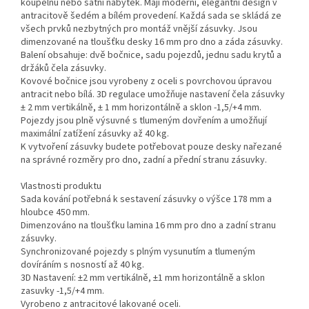
koupelnu nebo šatní nábytek. Mají moderní, elegantní design v
antracitově šedém a bílém provedení. Každá sada se skládá ze
všech prvků nezbytných pro montáž vnější zásuvky. Jsou
dimenzované na tloušťku desky 16 mm pro dno a záda zásuvky.
Balení obsahuje: dvě bočnice, sadu pojezdů, jednu sadu krytů a
držáků čela zásuvky.
Kovové bočnice jsou vyrobeny z oceli s povrchovou úpravou
antracit nebo bílá. 3D regulace umožňuje nastavení čela zásuvky
± 2 mm vertikálně, ± 1 mm horizontálně a sklon -1,5/+4 mm.
Pojezdy jsou plně výsuvné s tlumeným dovřením a umožňují
maximální zatížení zásuvky až 40 kg.
K vytvoření zásuvky budete potřebovat pouze desky nařezané
na správné rozměry pro dno, zadní a přední stranu zásuvky.
Vlastnosti produktu
Sada kování potřebná k sestavení zásuvky o výšce 178 mm a
hloubce 450 mm.
Dimenzováno na tloušťku lamina 16 mm pro dno a zadní stranu
zásuvky.
Synchronizované pojezdy s plným vysunutím a tlumeným
dovíráním s nosností až 40 kg.
3D Nastavení: ±2 mm vertikálně, ±1 mm horizontálně a sklon
zasuvky -1,5/+4 mm.
Vyrobeno z antracitové lakované oceli.