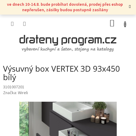
Přejít
ve dnech 10-14.8. bude probíhat dovolená, prodej přes eshop
na
nepřerušen, zásilky budou postupně zasílány
obsah
NÁKUP
KOŠÍK
Výsuvný box VERTEX 3D 93x450
bílý
3101007201
Značka:
Wireli