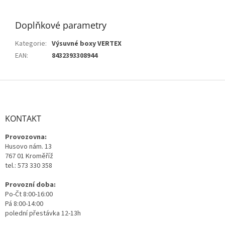
Doplňkové parametry
Kategorie
:
Výsuvné boxy VERTEX
EAN
:
8432393308944
Z
á
p
a
KONTAKT
t
Provozovna:
í
Husovo nám. 13
767 01 Kroměříž
tel.: 573 330 358
Provozní doba:
Po-Čt 8:00-16:00
Pá 8:00-14:00
polední přestávka 12-13h