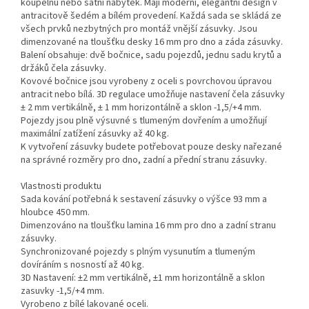
koupelnu nebo šatní nábytek. Mají moderní, elegantní design v
antracitově šedém a bílém provedení. Každá sada se skládá ze
všech prvků nezbytných pro montáž vnější zásuvky. Jsou
dimenzované na tloušťku desky 16 mm pro dno a záda zásuvky.
Balení obsahuje: dvě bočnice, sadu pojezdů, jednu sadu krytů a
držáků čela zásuvky.
Kovové bočnice jsou vyrobeny z oceli s povrchovou úpravou
antracit nebo bílá. 3D regulace umožňuje nastavení čela zásuvky
± 2 mm vertikálně, ± 1 mm horizontálně a sklon -1,5/+4 mm.
Pojezdy jsou plně výsuvné s tlumeným dovřením a umožňují
maximální zatížení zásuvky až 40 kg.
K vytvoření zásuvky budete potřebovat pouze desky nařezané
na správné rozměry pro dno, zadní a přední stranu zásuvky.
Vlastnosti produktu
Sada kování potřebná k sestavení zásuvky o výšce 93 mm a
hloubce 450 mm.
Dimenzováno na tloušťku lamina 16 mm pro dno a zadní stranu
zásuvky.
Synchronizované pojezdy s plným vysunutím a tlumeným
dovíráním s nosností až 40 kg.
3D Nastavení: ±2 mm vertikálně, ±1 mm horizontálně a sklon
zasuvky -1,5/+4 mm.
Vyrobeno z bílé lakované oceli.