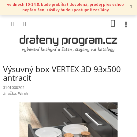
Přejít
ve dnech 10-14.8. bude probíhat dovolená, prodej přes eshop
na
nepřerušen, zásilky budou postupně zasílány
obsah
NÁKUP
KOŠÍK
Výsuvný box VERTEX 3D 93x500
antracit
3101008202
Značka:
Wireli