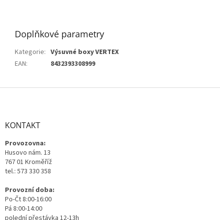
Doplňkové parametry
Kategorie
:
Výsuvné boxy VERTEX
EAN
:
8432393308999
Z
á
p
a
KONTAKT
t
Provozovna:
í
Husovo nám. 13
767 01 Kroměříž
tel.: 573 330 358
Provozní doba:
Po-Čt 8:00-16:00
Pá 8:00-14:00
polední přestávka 12-13h