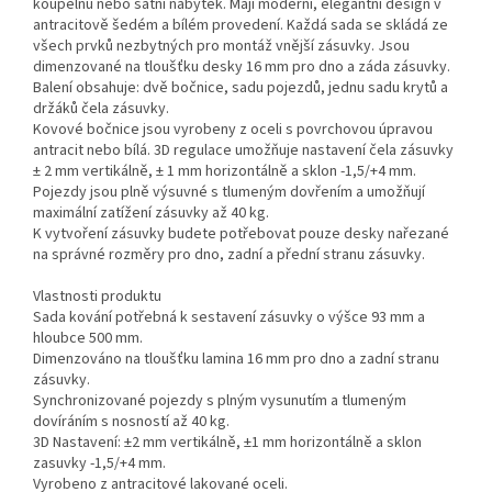
koupelnu nebo šatní nábytek. Mají moderní, elegantní design v
antracitově šedém a bílém provedení. Každá sada se skládá ze
všech prvků nezbytných pro montáž vnější zásuvky. Jsou
dimenzované na tloušťku desky 16 mm pro dno a záda zásuvky.
Balení obsahuje: dvě bočnice, sadu pojezdů, jednu sadu krytů a
držáků čela zásuvky.
Kovové bočnice jsou vyrobeny z oceli s povrchovou úpravou
antracit nebo bílá. 3D regulace umožňuje nastavení čela zásuvky
± 2 mm vertikálně, ± 1 mm horizontálně a sklon -1,5/+4 mm.
Pojezdy jsou plně výsuvné s tlumeným dovřením a umožňují
maximální zatížení zásuvky až 40 kg.
K vytvoření zásuvky budete potřebovat pouze desky nařezané
na správné rozměry pro dno, zadní a přední stranu zásuvky.
Vlastnosti produktu
Sada kování potřebná k sestavení zásuvky o výšce 93 mm a
hloubce 500 mm.
Dimenzováno na tloušťku lamina 16 mm pro dno a zadní stranu
zásuvky.
Synchronizované pojezdy s plným vysunutím a tlumeným
dovíráním s nosností až 40 kg.
3D Nastavení: ±2 mm vertikálně, ±1 mm horizontálně a sklon
zasuvky -1,5/+4 mm.
Vyrobeno z antracitové lakované oceli.