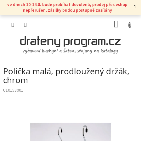
Přejít
ve dnech 10-14.8. bude probíhat dovolená, prodej přes eshop
na
nepřerušen, zásilky budou postupně zasílány
obsah
NÁKUP
KOŠÍK
Polička malá, prodloužený držák,
chrom
U10153001