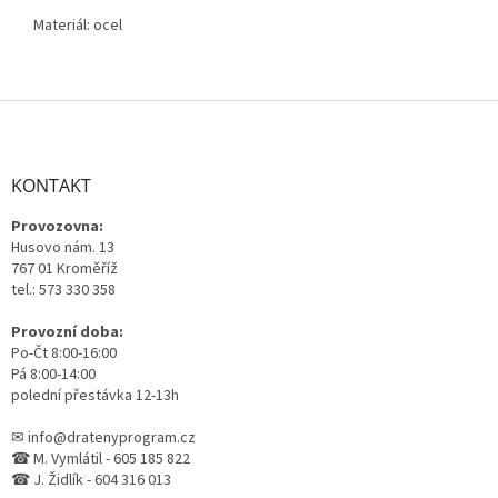
Materiál: ocel
Z
á
p
a
KONTAKT
t
Provozovna:
í
Husovo nám. 13
767 01 Kroměříž
tel.: 573 330 358
Provozní doba:
Po-Čt 8:00-16:00
Pá 8:00-14:00
polední přestávka 12-13h
✉ info@dratenyprogram.cz
☎ M. Vymlátil - 605 185 822
☎ J. Židlík - 604 316 013