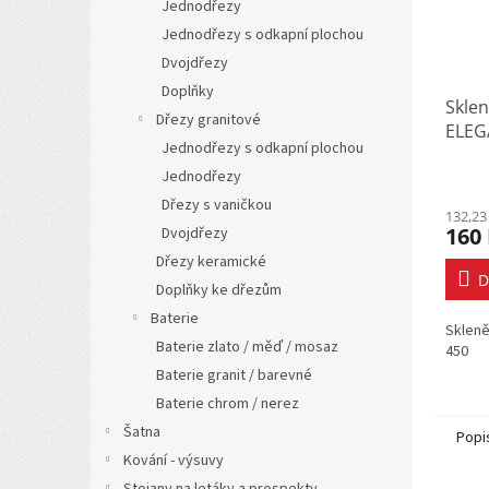
Jednodřezy
Jednodřezy s odkapní plochou
Dvojdřezy
Doplňky
Skle
Dřezy granitové
ELEG
Jednodřezy s odkapní plochou
Jednodřezy
Dřezy s vaničkou
132,23
160
Dvojdřezy
Dřezy keramické
D
Doplňky ke dřezům
Baterie
Sklen
Baterie zlato / měď / mosaz
450
Baterie granit / barevné
Baterie chrom / nerez
Šatna
Popi
Kování - výsuvy