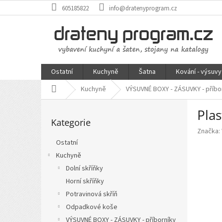
Přejít
605185822
info@dratenyprogram.cz
na
obsah
Ostatní
Kuchyně
Šatna
Kování - výsuvy
Domů
Kuchyně
VÝSUVNÉ BOXY - ZÁSUVKY - příbo
P
Pla
Přeskočit
o
Kategorie
kategorie
s
Značka:
t
Ostatní
r
Kuchyně
a
n
Dolní skříňky
n
Horní skříňky
í
Potravinová skříň
p
Odpadkové koše
a
VÝSUVNÉ BOXY - ZÁSUVKY - příborníky