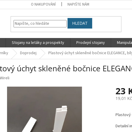
O NAKUPOVÁNÍ
NAPIŠTE NÁM
HLEDAT
Stojany na letáky a prospekty
Prodejní stojany
Manipula
rníky
Doprodej
Plastový úchyt skleněné bočnice ELEGANCE, bíl
stový úchyt skleněné bočnice ELEGANC
Wireli
23 
19,01 K
Měrná
cena:
Plastový 
Detailní 