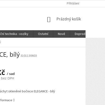
Přihlášení
NÁKUPNÍ
Prázdný košík
KOŠÍK
ční technika - vozíky
Ostatní
Nové
Doprodej
DOPR
ý
E, bílý
3101130603
Kč
/ sad
č bez DPH
úchyt skleněné bočnice ELEGANCE - bílý
informace