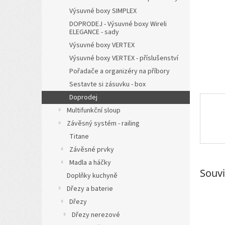
n
Výsuvné boxy SIMPLEX
e
l
DOPRODEJ - Výsuvné boxy Wireli
ELEGANCE - sady
Výsuvné boxy VERTEX
Výsuvné boxy VERTEX - příslušenství
Pořadače a organizéry na příbory
Sestavte si zásuvku - box
Doprodej
Multifunkční sloup
Závěsný systém - railing
Titane
Závěsné prvky
Madla a háčky
Souvi
Doplňky kuchyně
Dřezy a baterie
Dřezy
Dřezy nerezové