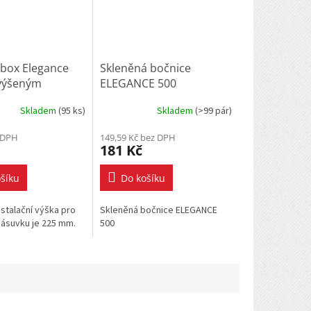
box Elegance
Skleněná bočnice
zvýšeným
ELEGANCE 500
- bílý
Skladem
(
95 ks
)
Skladem
(
>99 pár
)
 DPH
149,59 Kč bez DPH
181 Kč
šíku
Do košíku
nstalační výška pro
Skleněná bočnice ELEGANCE
ásuvku je 225 mm.
500