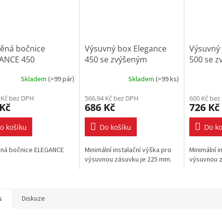
něná bočnice
Výsuvný box Elegance
Výsuvný 
ANCE 450
450 se zvýšeným
500 se 
relingem - bílý
relingem 
Skladem
(
>99 pár
)
Skladem
(
>99 ks
)
 Kč bez DPH
566,94 Kč bez DPH
600 Kč bez
 Kč
686 Kč
726 Kč
o košíku
Do košíku
Do ko
ěná bočnice ELEGANCE
Minimální instalační výška pro
Minimální i
výsuvnou zásuvku je 225 mm.
výsuvnou z
s
Diskuze