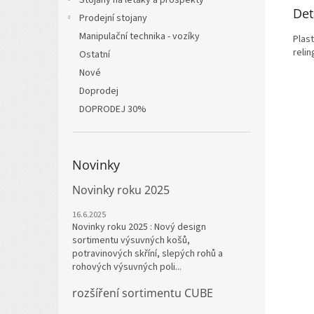
Stojany na letáky a prospekty
Det
Prodejní stojany
Manipulační technika - vozíky
Plas
reli
Ostatní
Nové
Doprodej
DOPRODEJ 30%
Novinky
Novinky roku 2025
16.6.2025
Novinky roku 2025 : Nový design
sortimentu výsuvných košů,
potravinových skříní, slepých rohů a
rohových výsuvných poli...
rozšíření sortimentu CUBE