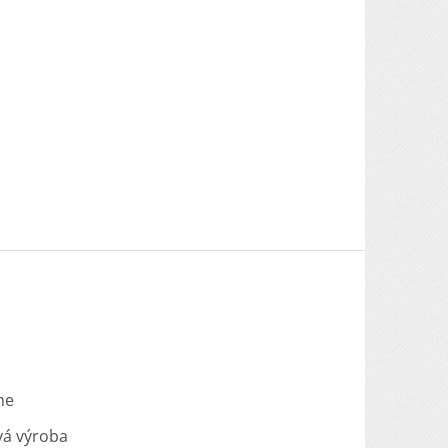
me
vá výroba