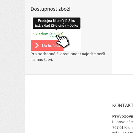
Dostupnost zboží
Pro podrobnější dostupnost najeďte myší
na množství.
Z
á
p
a
t
KONTAK
í
Provozovn
Husovo nám
767 01 Kro