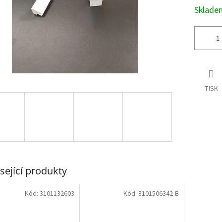
Sklad
TISK
sející produkty
Kód:
3101132603
Kód:
3101506342-B