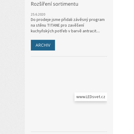
Rozšíření sortimentu
25.6.2020
Do prodeje jsme přidali závěsný program
na stěnu TITANE pro zavěšení
kuchyňských potřeb v barvě antracit....
ARCHIV
www.LEDsvet.cz