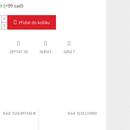
em
(
>99 sad
)
Přidat do košíku
ZEPTAT SE
HLÍDAT
SDÍLET
Kód:
3101497342-B
Kód:
3101133603