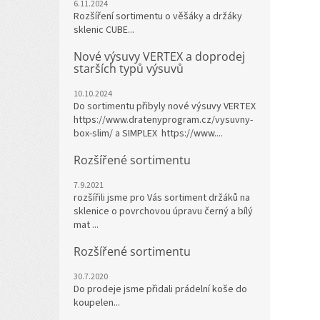
6.11.2024
Rozšíření sortimentu o věšáky a držáky
sklenic CUBE...
Nové výsuvy VERTEX a doprodej
starších typů výsuvů
10.10.2024
Do sortimentu přibyly nové výsuvy VERTEX
https://www.dratenyprogram.cz/vysuvny-
box-slim/ a SIMPLEX https://www....
Rozšířené sortimentu
7.9.2021
rozšířili jsme pro Vás sortiment držáků na
sklenice o povrchovou úpravu černý a bílý
mat ...
Rozšířené sortimentu
30.7.2020
Do prodeje jsme přidali prádelní koše do
koupelen...