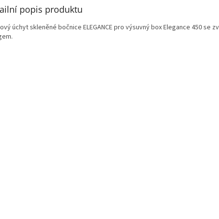
ailní popis produktu
tový úchyt skleněné bočnice ELEGANCE pro v
ýsuvný box Elegance 450 se 
ngem.