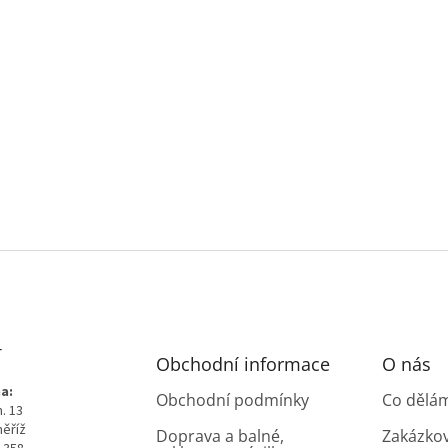
T
Obchodní informace
O nás
a:
Obchodní podmínky
Co dělá
. 13
měříž
Doprava a balné,
Zakázko