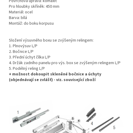
Povrchová úprava: komaxit
Pro hloubky skříněk: 450 mm
Materiál: ocel
Barva: bílá
Montáž: do boku korpusu
Složení výsuvného boxu se zvýšeným relingem:
1. Plnovýsuv L/P
2. Bočnice L/P
3. Přední úchyt čílka L/P
4. Držák zadního panelu pro výs. box se zvýšeným relingem L/P
5. Podélný reling L/P
+ možnost dokoupit skleněné bočnice a úchyty
(objednávají se zvlášť) - viz. související zboží