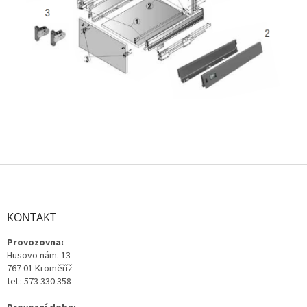
Z
á
p
a
KONTAKT
t
Provozovna:
í
Husovo nám. 13
767 01 Kroměříž
tel.: 573 330 358