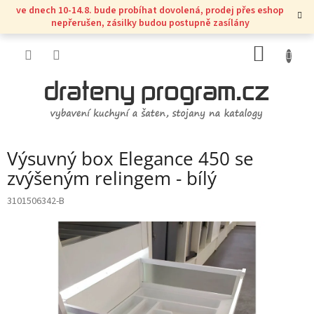
Přejít
ve dnech 10-14.8. bude probíhat dovolená, prodej přes eshop
na
nepřerušen, zásilky budou postupně zasílány
obsah
NÁKUP
KOŠÍK
Výsuvný box Elegance 450 se
zvýšeným relingem - bílý
3101506342-B