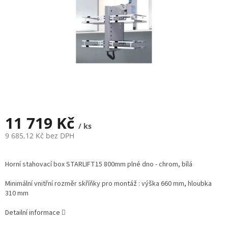
11 719 Kč
/ ks
9 685,12 Kč bez DPH
Měrná
cena:
Horní stahovací box STARLIFT15 800mm plné dno - chrom, bílá
Minimální vnitřní rozměr skříňky pro montáž : výška 660 mm, hloubka
310 mm
Detailní informace