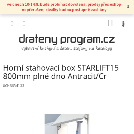
Přejít
ve dnech 10-14.8. bude probíhat dovolená, prodej přes eshop
na
nepřerušen, zásilky budou postupně zasílány
obsah
NÁKUP
KOŠÍK
Horní stahovací box STARLIFT15
800mm plné dno Antracit/Cr
80K6634133