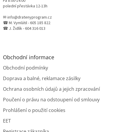
Pá 8:00-14:00
polední přestávka 12-13h
✉ info@dratenyprogram.cz
☎ M. Vymlátil - 605 185 822
☎ J. Židlík - 604 316 013
Obchodní informace
Obchodní podmínky
Doprava a balné, reklamace zásilky
Ochrana osobních údajů a jejich zpracování
Poučení o právu na odstoupení od smlouvy
Prohlášení o použití cookies
EET
Registrace zákazníka