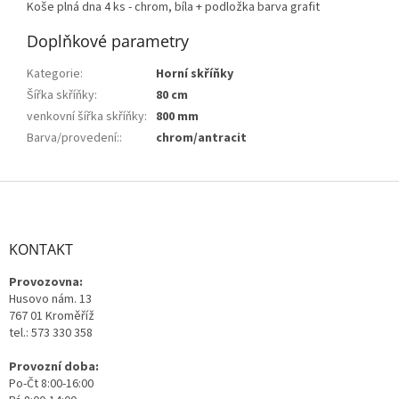
Koše plná dna 4 ks - chrom, bíla + podložka barva grafit
Doplňkové parametry
Kategorie
:
Horní skříňky
Šířka skříňky
:
80 cm
venkovní šířka skříňky
:
800 mm
Barva/provedení:
:
chrom/antracit
Z
á
p
a
KONTAKT
t
Provozovna:
í
Husovo nám. 13
767 01 Kroměříž
tel.: 573 330 358
Provozní doba:
Po-Čt 8:00-16:00