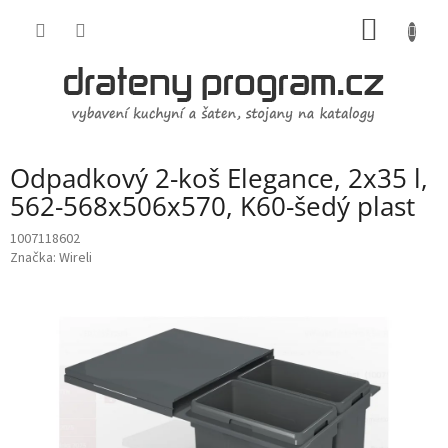
Přejít
NÁKUP
na
obsah
KOŠÍK
Odpadkový 2-koš Elegance, 2x35 l,
562-568x506x570, K60-šedý plast
1007118602
Značka:
Wireli