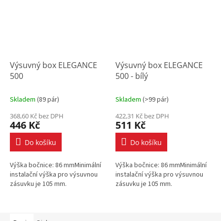
Výsuvný box ELEGANCE
Výsuvný box ELEGANCE
500
500 - bílý
Skladem
(
89 pár
)
Skladem
(
>99 pár
)
368,60 Kč bez DPH
422,31 Kč bez DPH
446 Kč
511 Kč
Do košíku
Do košíku
Výška bočnice: 86 mmMinimální
Výška bočnice: 86 mmMinimální
instalační výška pro výsuvnou
instalační výška pro výsuvnou
zásuvku je 105 mm.
zásuvku je 105 mm.