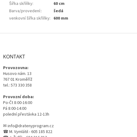
Šířka skříňky
:
60 cm
Barva/provedení:
:
šedá
venkovní šířka skříňky
:
600 mm
Z
á
p
a
KONTAKT
t
Provozovna:
í
Husovo nám. 13
767 01 Kroměříž
tel.: 573 330 358
Provozní doba:
Po-Čt 8:00-16:00
Pá 8:00-14:00
polední přestávka 12-13h
✉ info@dratenyprogram.cz
☎ M. Vymlátil - 605 185 822