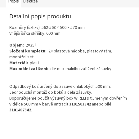
Popis
Diskuze
Detailní popis produktu
Rozměry (šxhxv): 562-568 × 506 × 570 mm
Vnější šířka skříňky:
60
0 mm
Objem:
2×35 l
Složení kompletu:
2× plastová nádoba, plastový rám,
montážní set
Materiál:
plast
Maximální zatížení:
dle maximálního zatížení zásuvky
Odpadkový koš určený do zásuvek hlubokých 500 mm.
Jednoduchá montáž do boků a čela zásuvky.
Doporučujeme použít výsuvný box WIRELI s tlumeným dovřením
v délce 500 mm v barvě antracit
3101503342
anebo bílé
3101497342
.