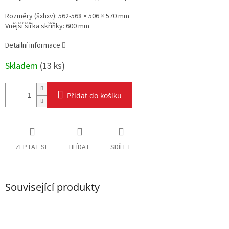
Rozměry (šxhxv): 562-568 × 506 × 570 mm
Vnější šířka skříňky:
60
0 mm
Detailní informace
Skladem
(
13 ks
)
Přidat do košíku
ZEPTAT SE
HLÍDAT
SDÍLET
Související produkty