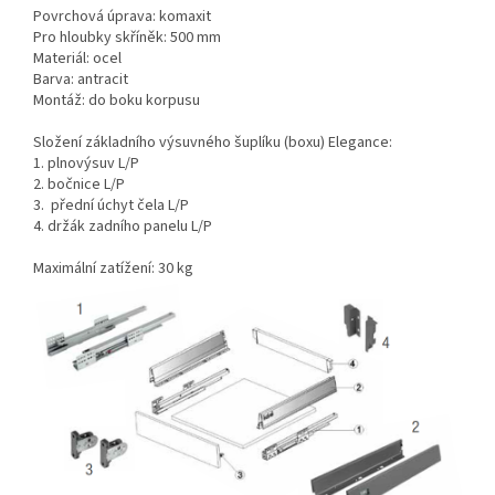
Povrchová úprava: komaxit
Pro hloubky skříněk: 500 mm
Materiál: ocel
Barva: antracit
Montáž: do boku korpusu
Složení základního výsuvného šuplíku (boxu) Elegance:
1. plnovýsuv L/P
2. bočnice L/P
3.
přední úchyt čela L/P
4. držák zadního panelu L/P
Maximální zatížení: 30 kg