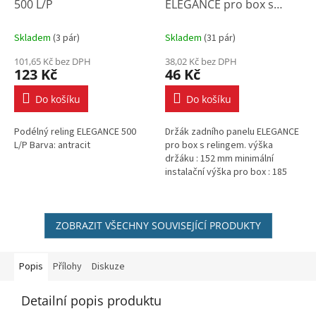
500 L/P
ELEGANCE pro box s
relingem
Skladem
(
3 pár
)
Skladem
(
31 pár
)
101,65 Kč bez DPH
38,02 Kč bez DPH
123 Kč
46 Kč
Do košíku
Do košíku
Podélný reling ELEGANCE 500
Držák zadního panelu ELEGANCE
L/P Barva: antracit
pro box s relingem. výška
držáku : 152 mm minimální
instalační výška pro box : 185
mm barva: antracit
ZOBRAZIT VŠECHNY SOUVISEJÍCÍ PRODUKTY
Popis
Přílohy
Diskuze
Detailní popis produktu