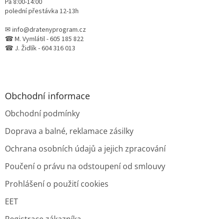
Pá 8:00-14:00
polední přestávka 12-13h
✉ info@dratenyprogram.cz
☎ M. Vymlátil - 605 185 822
☎ J. Židlík - 604 316 013
Obchodní informace
Obchodní podmínky
Doprava a balné, reklamace zásilky
Ochrana osobních údajů a jejich zpracování
Poučení o právu na odstoupení od smlouvy
Prohlášení o použití cookies
EET
Registrace zákazníka