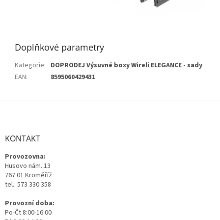
Doplňkové parametry
Kategorie
:
DOPRODEJ Výsuvné boxy Wireli ELEGANCE - sady
EAN
:
8595060429431
Z
á
p
a
KONTAKT
t
Provozovna:
í
Husovo nám. 13
767 01 Kroměříž
tel.: 573 330 358
Provozní doba:
Po-Čt 8:00-16:00