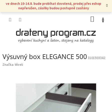
Přejít
ve dnech 10-14.8. bude probíhat dovolená, prodej přes eshop
na
nepřerušen, zásilky budou postupně zasílány
obsah
NÁKUP
KOŠÍK
Výsuvný box ELEGANCE 500
3101503342
Značka:
Wireli