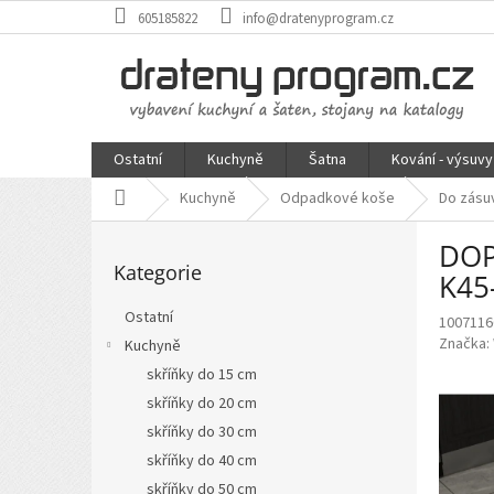
Přejít
605185822
info@dratenyprogram.cz
na
obsah
Ostatní
Kuchyně
Šatna
Kování - výsuvy
Domů
Kuchyně
Odpadkové koše
Do zásu
P
DOP
Přeskočit
o
Kategorie
kategorie
s
K45
t
Ostatní
1007116
r
Značka:
Kuchyně
a
n
skříňky do 15 cm
n
skříňky do 20 cm
í
skříňky do 30 cm
p
skříňky do 40 cm
a
skříňky do 50 cm