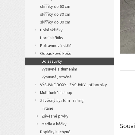
n
skříňky do 60 cm
e
l
skříňky do 80 cm
skříňky do 90 cm
Dolní skříňky
Horní skříňky
Potravinová skříň
Odpadkové koše
Do zásuvky
Výsuvné s tlumením
Výsuvné, otočné
VÝSUVNÉ BOXY - ZÁSUVKY - příborníky
Multifunkční sloup
Závěsný systém - railing
Titane
Závěsné prvky
Madla a háčky
Souvi
Doplňky kuchyně