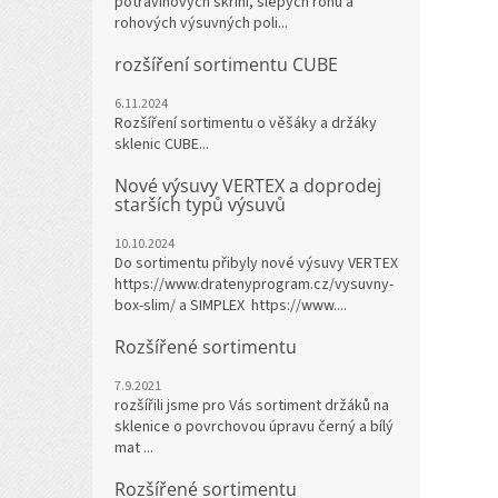
potravinových skříní, slepých rohů a
rohových výsuvných poli...
rozšíření sortimentu CUBE
6.11.2024
Rozšíření sortimentu o věšáky a držáky
sklenic CUBE...
Nové výsuvy VERTEX a doprodej
starších typů výsuvů
10.10.2024
Do sortimentu přibyly nové výsuvy VERTEX
https://www.dratenyprogram.cz/vysuvny-
box-slim/ a SIMPLEX https://www....
Rozšířené sortimentu
7.9.2021
rozšířili jsme pro Vás sortiment držáků na
sklenice o povrchovou úpravu černý a bílý
mat ...
Rozšířené sortimentu