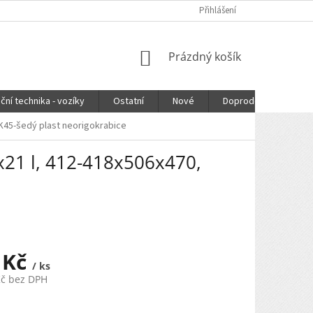
Přihlášení
NÁKUPNÍ
Prázdný košík
KOŠÍK
ční technika - vozíky
Ostatní
Nové
Doprodej
DOPR
K45-šedý plast neorigokrabice
21 l, 412-418x506x470,
 Kč
/ ks
Kč bez DPH