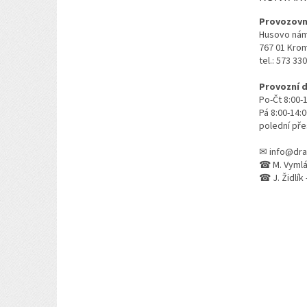
í
Provozovn
Husovo nám
767 01 Kro
tel.: 573 33
Provozní 
Po-Čt 8:00-
Pá 8:00-14:
polední pře
✉ info@dra
☎ M. Vymlát
☎ J. Židlík 