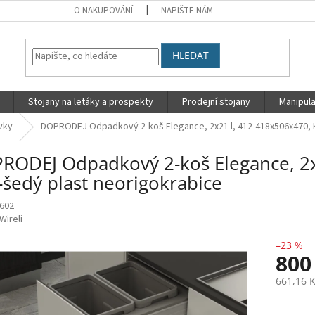
O NAKUPOVÁNÍ
NAPIŠTE NÁM
HLEDAT
Stojany na letáky a prospekty
Prodejní stojany
Manipula
vky
DOPRODEJ Odpadkový 2-koš Elegance, 2x21 l, 412-418x506x470, 
RODEJ Odpadkový 2-koš Elegance, 2x
-šedý plast neorigokrabice
602
Wireli
–23 %
800
661,16 
Měrná
cena: