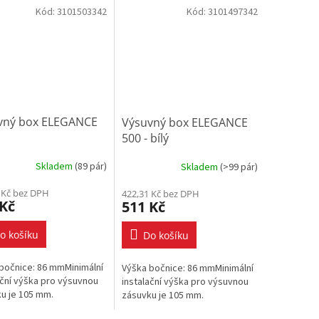
Kód:
3101503342
Kód:
3101497342
vný box ELEGANCE
Výsuvný box ELEGANCE
500 - bílý
Skladem
(
89 pár
)
Skladem
(
>99 pár
)
 Kč bez DPH
422,31 Kč bez DPH
 Kč
511 Kč
o košíku
Do košíku
bočnice: 86 mmMinimální
Výška bočnice: 86 mmMinimální
ační výška pro výsuvnou
instalační výška pro výsuvnou
ku je 105 mm.
zásuvku je 105 mm.