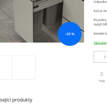
Odpadkový
Koš je do
Rozměry 
Vnější šíř
Detailní 
–23 %
Sklad
TISK
sející produkty