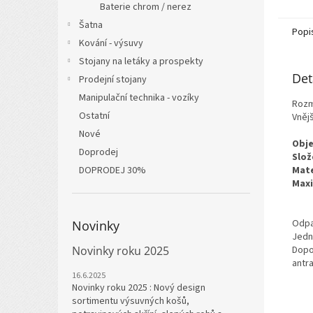
Baterie chrom / nerez
Šatna
Popi
Kování - výsuvy
Stojany na letáky a prospekty
Det
Prodejní stojany
Manipulační technika - vozíky
Rozm
Ostatní
Vnějš
Nové
Obj
Doprodej
Slož
DOPRODEJ 30%
Mate
Maxi
Odpa
Novinky
Jedn
Novinky roku 2025
Dopo
antr
16.6.2025
Novinky roku 2025 : Nový design
sortimentu výsuvných košů,