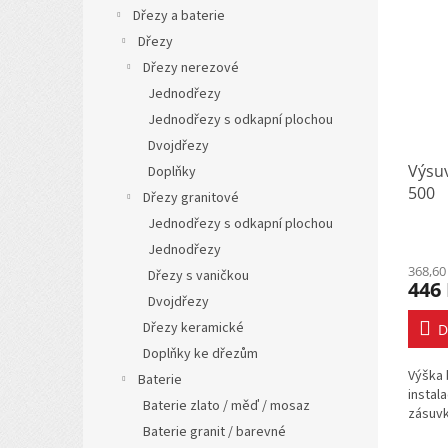
Dřezy a baterie
Dřezy
Dřezy nerezové
Jednodřezy
Jednodřezy s odkapní plochou
Dvojdřezy
Výsu
Doplňky
500
Dřezy granitové
Jednodřezy s odkapní plochou
Jednodřezy
368,60
Dřezy s vaničkou
446
Dvojdřezy
Dřezy keramické
D
Doplňky ke dřezům
Výška 
Baterie
instal
Baterie zlato / měď / mosaz
zásuv
Baterie granit / barevné