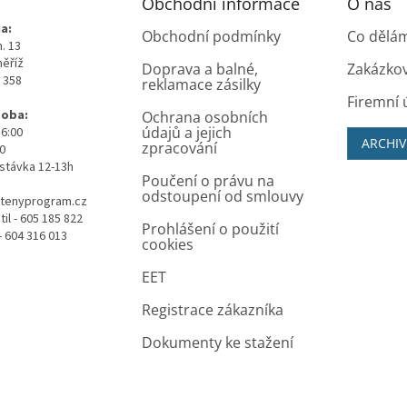
Obchodní informace
O nás
a:
Obchodní podmínky
Co dělá
. 13
měříž
Doprava a balné,
Zakázko
0 358
reklamace zásilky
Firemní 
doba:
Ochrana osobních
údajů a jejich
16:00
ARCHIV
zpracování
00
stávka 12-13h
Poučení o právu na
odstoupení od smlouvy
tenyprogram.cz
il - 605 185 822
Prohlášení o použití
- 604 316 013
cookies
EET
Registrace zákazníka
Dokumenty ke stažení