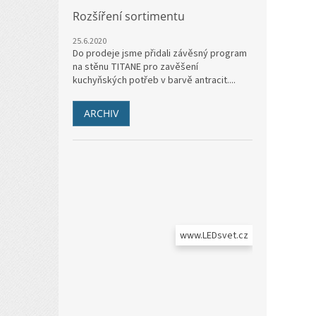
Rozšíření sortimentu
25.6.2020
Do prodeje jsme přidali závěsný program
na stěnu TITANE pro zavěšení
kuchyňských potřeb v barvě antracit....
ARCHIV
www.LEDsvet.cz