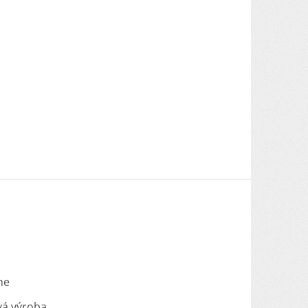
me
vá výroba