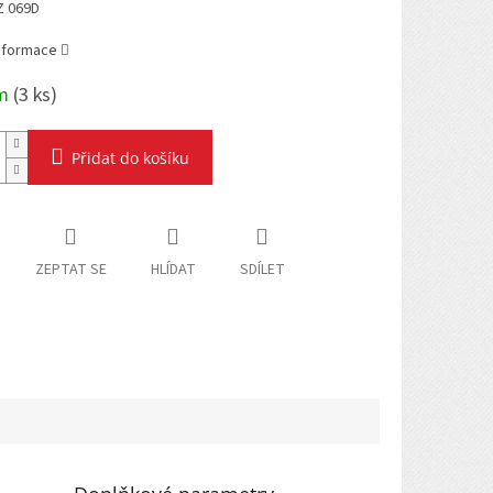
Z 069D
informace
em
(
3 ks
)
Přidat do košíku
ZEPTAT SE
HLÍDAT
SDÍLET