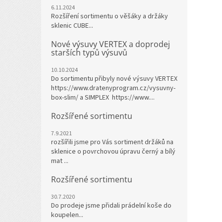
6.11.2024
Rozšíření sortimentu o věšáky a držáky
sklenic CUBE...
Nové výsuvy VERTEX a doprodej
starších typů výsuvů
10.10.2024
Do sortimentu přibyly nové výsuvy VERTEX
https://www.dratenyprogram.cz/vysuvny-
box-slim/ a SIMPLEX https://www....
Rozšířené sortimentu
7.9.2021
rozšířili jsme pro Vás sortiment držáků na
sklenice o povrchovou úpravu černý a bílý
mat ...
Rozšířené sortimentu
30.7.2020
Do prodeje jsme přidali prádelní koše do
koupelen...