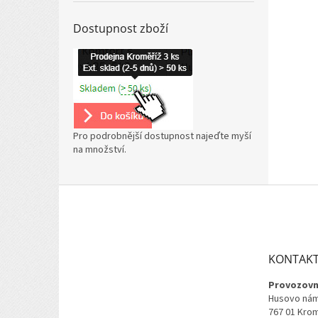
Dostupnost zboží
Pro podrobnější dostupnost najeďte myší
na množství.
Z
á
p
a
t
KONTAK
í
Provozovn
Husovo nám
767 01 Kro