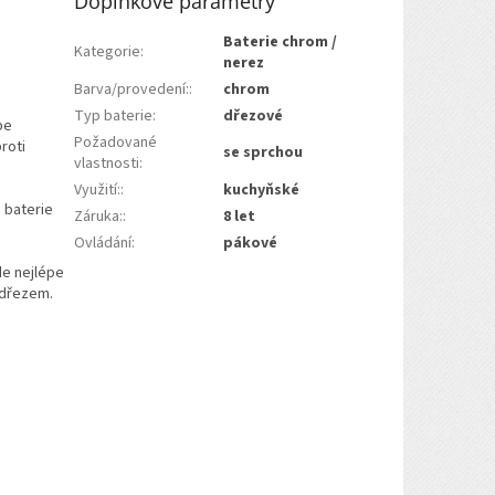
Doplňkové parametry
Baterie chrom /
Kategorie
:
nerez
Barva/provedení:
:
chrom
Typ baterie
:
dřezové
pe
Požadované
roti
se sprchou
vlastnosti
:
Využití:
:
kuchyňské
 baterie
Záruka:
:
8 let
Ovládání
:
pákové
de nejlépe
 dřezem.