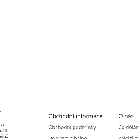
T
Obchodní informace
O nás
a:
Obchodní podmínky
Co dělá
. 13
měříž
Doprava a balné,
Zakázko