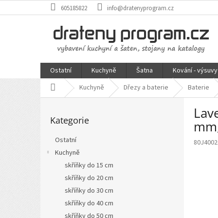
Přejít
605185822
info@dratenyprogram.cz
na
obsah
Ostatní
Kuchyně
Šatna
Kování - výsuvy
Domů
Kuchyně
Dřezy a baterie
Baterie
P
Lav
Přeskočit
o
Kategorie
kategorie
s
mm,
t
Ostatní
80J4002
r
Kuchyně
a
n
skříňky do 15 cm
n
skříňky do 20 cm
í
skříňky do 30 cm
p
skříňky do 40 cm
a
skříňky do 50 cm