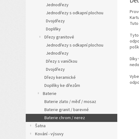
Det
Jednodřezy
Prov
Jednodřezy s odkapní plochou
Kart
Dvojdřezy
Tuto
Doplňky
Tyto
Dřezy granitové
odpo
Jednodřezy s odkapní plochou
pošk
Jednodřezy
Díky
Dřezy s vaničkou
nedo
Dvojdřezy
Vyber
Dřezy keramické
odpo
Doplňky ke dřezům
Baterie
Baterie zlato / měď / mosaz
Baterie granit / barevné
Baterie chrom / nerez
Šatna
Kování - výsuvy