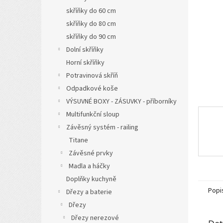
n
skříňky do 60 cm
e
l
skříňky do 80 cm
skříňky do 90 cm
Dolní skříňky
Horní skříňky
Potravinová skříň
Odpadkové koše
VÝSUVNÉ BOXY - ZÁSUVKY - příborníky
Multifunkční sloup
Závěsný systém - railing
Titane
Závěsné prvky
Madla a háčky
Doplňky kuchyně
Popi
Dřezy a baterie
Dřezy
Dřezy nerezové