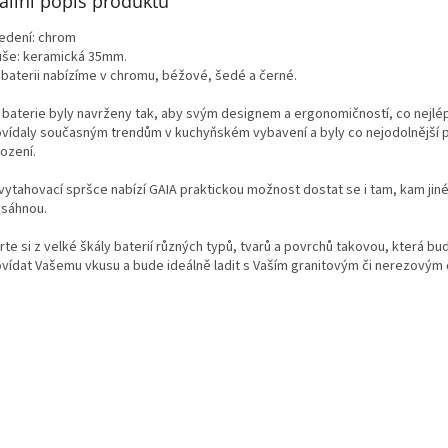
ailní popis produktu
edení: chrom
uše: keramická 35mm.
 baterii nabízíme v chromu, béžové, šedé a černé.
 baterie byly navrženy tak, aby svým designem a ergonomičností, co nejlé
vídaly současným trendům v kuchyňském vybavení a byly co nejodolnější p
ození.
 vytahovací spršce nabízí GAIA praktickou možnost dostat se i tam, kam jiné
sáhnou.
te si z velké škály baterií různých typů, tvarů a povrchů takovou, která bu
vídat Vašemu vkusu a bude ideálně ladit s Vaším granitovým či nerezovým