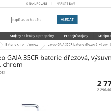
O NAKUPOVÁNÍ
NAPIŠTE NÁM
HLEDAT
Stojany na letáky a prospekty
Prodejní stojany
Manipula
Baterie chrom / nerez
Laveo GAIA 35CR baterie dřezová, výsuvn
eo GAIA 35CR baterie dřezová, výsuvn
 chrom
033
2 7
2 296,4
Měrná
cena: