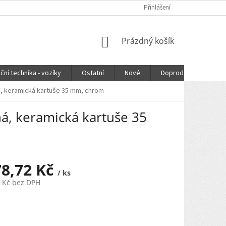
Přihlášení
NÁKUPNÍ
Prázdný košík
KOŠÍK
ční technika - vozíky
Ostatní
Nové
Doprodej
DOPR
á, keramická kartuše 35 mm, chrom
á, keramická kartuše 35
78,72 Kč
/ ks
6 Kč bez DPH