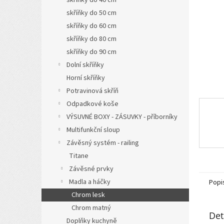
a
skříňky do 50 cm
n
skříňky do 60 cm
e
l
skříňky do 80 cm
skříňky do 90 cm
Dolní skříňky
Horní skříňky
Potravinová skříň
Odpadkové koše
VÝSUVNÉ BOXY - ZÁSUVKY - příborníky
Multifunkční sloup
Závěsný systém - railing
Titane
Závěsné prvky
Madla a háčky
Popi
Chrom lesk
Chrom matný
Det
Doplňky kuchyně