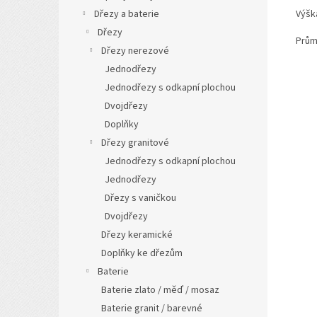
Dřezy a baterie
Výšk
Dřezy
Prům
Dřezy nerezové
Jednodřezy
Jednodřezy s odkapní plochou
Dvojdřezy
Doplňky
Dřezy granitové
Jednodřezy s odkapní plochou
Jednodřezy
Dřezy s vaničkou
Dvojdřezy
Dřezy keramické
Doplňky ke dřezům
Baterie
Baterie zlato / měď / mosaz
Baterie granit / barevné