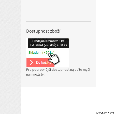
Dostupnost zboží
Pro podrobnější dostupnost najeďte myší
na množství.
Z
á
p
a
t
KONTAK