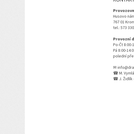
í
Provozovn
Husovo nám
767 01 Kro
tel.: 573 33
Provozní 
Po-Čt 8:00-
Pá 8:00-14:
polední pře
✉ info@dra
☎ M. Vymlát
☎ J. Židlík 