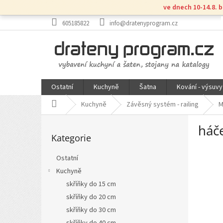
Přejít
ve dnech 10-14.8. 
na
obsah
605185822
info@dratenyprogram.cz
Ostatní
Kuchyně
Šatna
Kování - výsuvy
Domů
Kuchyně
Závěsný systém - railing
M
P
háč
Přeskočit
o
Kategorie
kategorie
s
t
Ostatní
r
Kuchyně
a
n
skříňky do 15 cm
n
skříňky do 20 cm
í
skříňky do 30 cm
p
skříňky do 40 cm