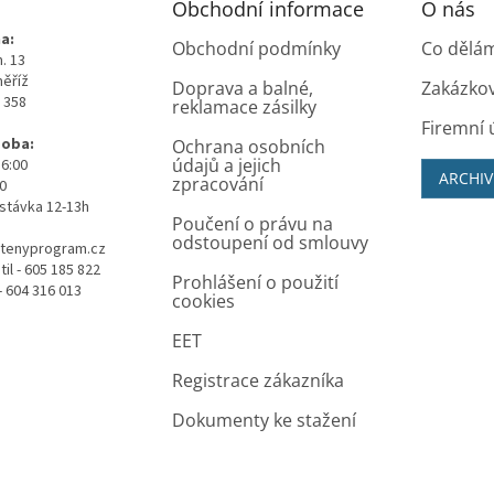
Obchodní informace
O nás
a:
Obchodní podmínky
Co dělá
. 13
měříž
Doprava a balné,
Zakázko
0 358
reklamace zásilky
Firemní 
doba:
Ochrana osobních
údajů a jejich
16:00
ARCHIV
zpracování
00
stávka 12-13h
Poučení o právu na
odstoupení od smlouvy
tenyprogram.cz
il - 605 185 822
Prohlášení o použití
- 604 316 013
cookies
EET
Registrace zákazníka
Dokumenty ke stažení