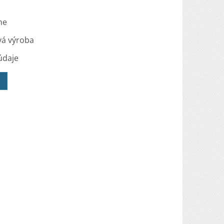
me
vá výroba
údaje