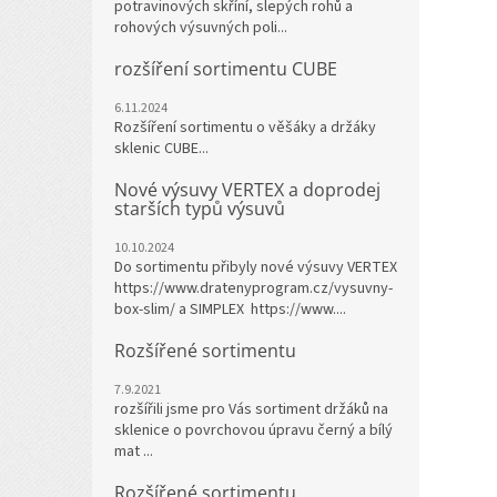
potravinových skříní, slepých rohů a
rohových výsuvných poli...
rozšíření sortimentu CUBE
6.11.2024
Rozšíření sortimentu o věšáky a držáky
sklenic CUBE...
Nové výsuvy VERTEX a doprodej
starších typů výsuvů
10.10.2024
Do sortimentu přibyly nové výsuvy VERTEX
https://www.dratenyprogram.cz/vysuvny-
box-slim/ a SIMPLEX https://www....
Rozšířené sortimentu
7.9.2021
rozšířili jsme pro Vás sortiment držáků na
sklenice o povrchovou úpravu černý a bílý
mat ...
Rozšířené sortimentu