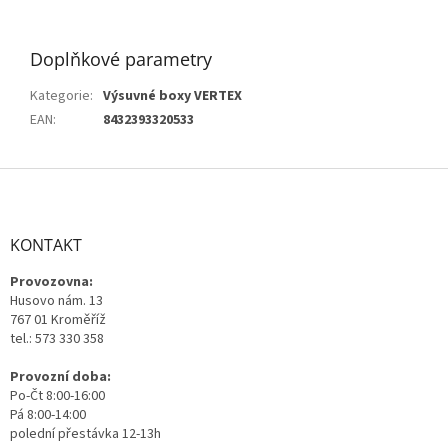
Doplňkové parametry
Kategorie
:
Výsuvné boxy VERTEX
EAN
:
8432393320533
Z
á
p
a
KONTAKT
t
Provozovna:
í
Husovo nám. 13
767 01 Kroměříž
tel.: 573 330 358
Provozní doba:
Po-Čt 8:00-16:00
Pá 8:00-14:00
polední přestávka 12-13h