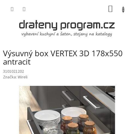
Přejít
NÁKUP
na
obsah
KOŠÍK
Výsuvný box VERTEX 3D 178x550
antracit
3101021202
Značka:
Wireli