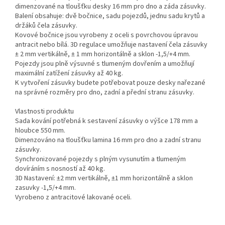
dimenzované na tloušťku desky 16 mm pro dno a záda zásuvky.
Balení obsahuje: dvě bočnice, sadu pojezdů, jednu sadu krytů a
držáků čela zásuvky.
Kovové bočnice jsou vyrobeny z oceli s povrchovou úpravou
antracit nebo bílá. 3D regulace umožňuje nastavení čela zásuvky
± 2 mm vertikálně, ± 1 mm horizontálně a sklon -1,5/+4 mm.
Pojezdy jsou plně výsuvné s tlumeným dovřením a umožňují
maximální zatížení zásuvky až 40 kg.
K vytvoření zásuvky budete potřebovat pouze desky nařezané
na správné rozměry pro dno, zadní a přední stranu zásuvky.
Vlastnosti produktu
Sada kování potřebná k sestavení zásuvky o výšce 178 mm a
hloubce 550 mm.
Dimenzováno na tloušťku lamina 16 mm pro dno a zadní stranu
zásuvky.
Synchronizované pojezdy s plným vysunutím a tlumeným
dovíráním s nosností až 40 kg.
3D Nastavení: ±2 mm vertikálně, ±1 mm horizontálně a sklon
zasuvky -1,5/+4 mm.
Vyrobeno z antracitové lakované oceli.